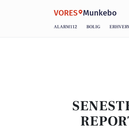
VORES
Munkebo
ALARM112
BOLIG
ERHVER
SENEST
REPOR