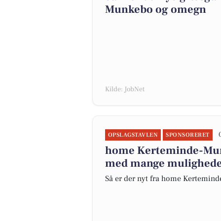
Munkebo og omegn
Kilde: JobNet
OPSLAGSTAVLEN
SPONSORERET
home Kerteminde-Mun
med mange muligheder
Så er der nyt fra home Kertemin