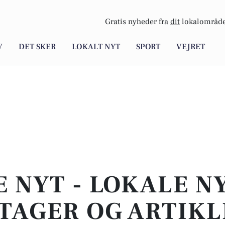
Gratis nyheder fra
dit
lokalområde
V
DET SKER
LOKALT NYT
SPORT
VEJRET
E NYT - LOKALE N
TAGER OG ARTIKL