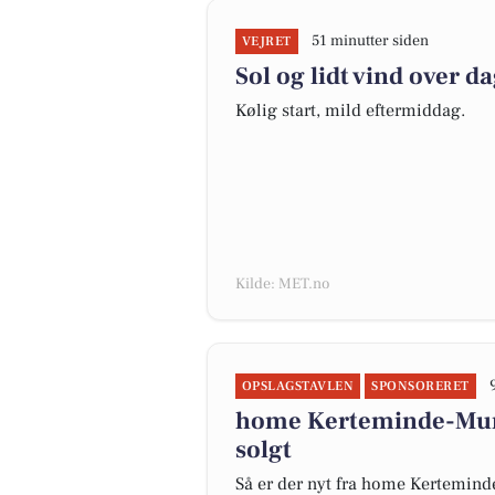
51 minutter siden
VEJRET
Sol og lidt vind over d
Kølig start, mild eftermiddag.
Kilde: MET.no
OPSLAGSTAVLEN
SPONSORERET
home Kerteminde-Mun
solgt
Så er der nyt fra home Kertemin