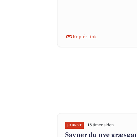
Kopiér link
18 timer siden
JOBNYT
Savner du nye græsgange