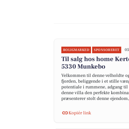
05
BOLIGMARKED
SPONSORERET
Til salg hos home Ker
5330 Munkebo
Velkommen til denne velholdte og
fjorden, beliggende i et stille v
potentiale i rummene, adgang til
denne villa den perfekte kombin
præsenterer stolt denne ejendom, 
Kopiér link