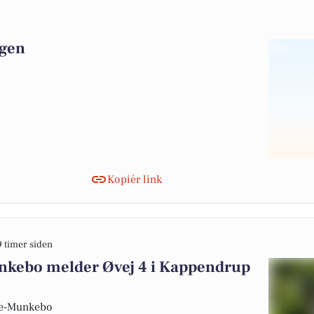
agen
Kopiér link
9 timer siden
kebo melder Øvej 4 i Kappendrup
de-Munkebo