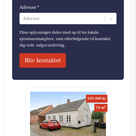
Adresse *
Adresse
Dine oplysninger deles med op til tre lokale
ejendomsmæglere, som efterfølgende vil kontakte
dig vedr. salgsvurdering.
Bliv kontaktet
595.000 kr
2
76 m