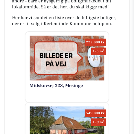
andre - bare er nysgerrig på boligmarkedet i dit
lokalområde. Så er det her, du skal kigge med!
Her har vi samlet en liste over de billigste boliger,
der er til salg i Kerteminde Kommune netop nu.
225.000 kr
2
125 m
Midskovvej 228, Mesinge
549.000 kr
2
129 m