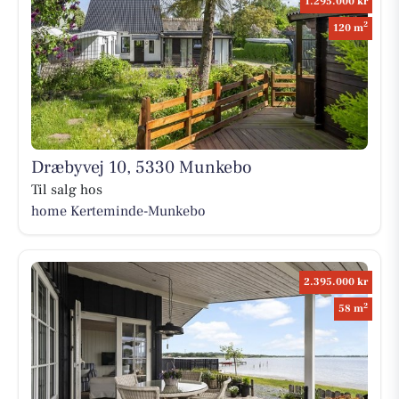
1.295.000 kr
2
120 m
Dræbyvej 10, 5330 Munkebo
Til salg hos
home Kerteminde-Munkebo
2.395.000 kr
2
58 m