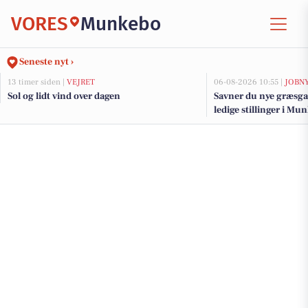
VORES
Munkebo
Seneste nyt ›
13 timer siden |
VEJRET
06-08-2026 10:55 |
JOBN
Sol og lidt vind over dagen
Savner du nye græsga
ledige stillinger i M