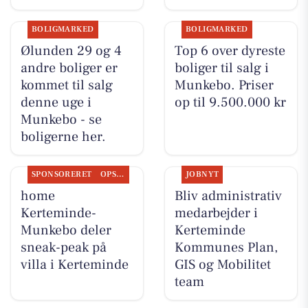
BOLIGMARKED
BOLIGMARKED
Ølunden 29 og 4
Top 6 over dyreste
andre boliger er
boliger til salg i
kommet til salg
Munkebo. Priser
denne uge i
op til 9.500.000 kr
Munkebo - se
boligerne her.
SPONSORERET
OPSLAGSTAVLEN
JOBNYT
home
Bliv administrativ
Kerteminde-
medarbejder i
Munkebo deler
Kerteminde
sneak-peak på
Kommunes Plan,
villa i Kerteminde
GIS og Mobilitet
team