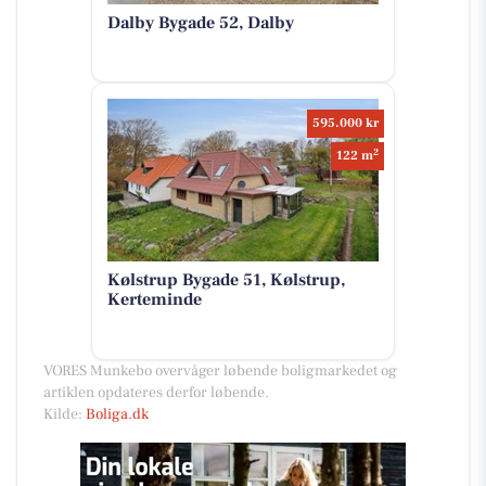
Dalby Bygade 52, Dalby
595.000 kr
2
122 m
Kølstrup Bygade 51, Kølstrup,
Kerteminde
VORES Munkebo overvåger løbende boligmarkedet og
artiklen opdateres derfor løbende.
Kilde:
Boliga.dk