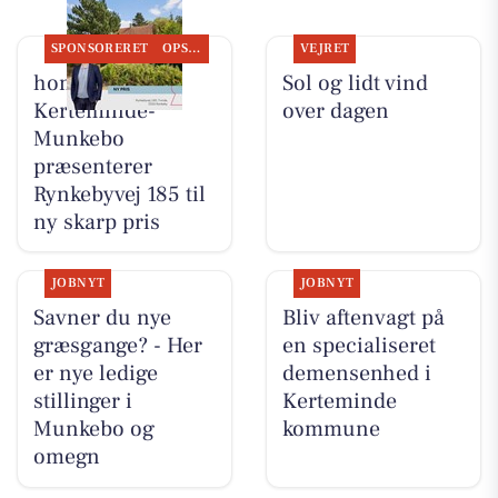
SPONSORERET
OPSLAGSTAVLEN
VEJRET
home
Sol og lidt vind
Kerteminde-
over dagen
Munkebo
præsenterer
Rynkebyvej 185 til
ny skarp pris
JOBNYT
JOBNYT
Savner du nye
Bliv aftenvagt på
græsgange? - Her
en specialiseret
er nye ledige
demensenhed i
stillinger i
Kerteminde
Munkebo og
kommune
omegn