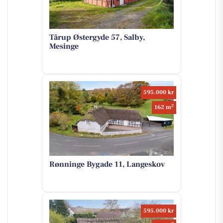
Tårup Østergyde 57, Salby,
Mesinge
595.000 kr
2
162 m
Rønninge Bygade 11, Langeskov
595.000 kr