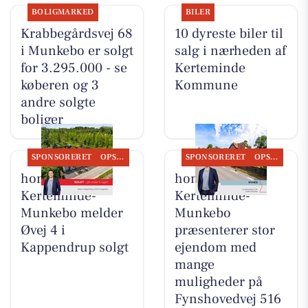
BOLIGMARKED
BILER
Krabbegårdsvej 68
10 dyreste biler til
i Munkebo er solgt
salg i nærheden af
for 3.295.000 - se
Kerteminde
køberen og 3
Kommune
andre solgte
boliger
SPONSORERET
OPSLAGSTAVLEN
SPONSORERET
OPSLAGSTAVLEN
home
home
Kerteminde-
Kerteminde-
Munkebo melder
Munkebo
Øvej 4 i
præsenterer stor
Kappendrup solgt
ejendom med
mange
muligheder på
Fynshovedvej 516