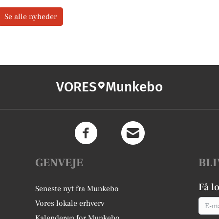
Se alle nyheder
VORES
Munkebo
GENVEJE
BLI
Få l
Seneste nyt fra Munkebo
Email
Vores lokale erhverv
Kalenderen for Munkebo