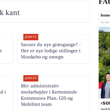
FA
sk kant
home
06-08
JOBNYT
Savner du nye græsgange? -
e
Her er nye ledige stillinger i
Munkebo og omegn
JOBNYT
Bliv administrativ
d i
medarbejder i Kerteminde
Kommunes Plan, GIS og
#𝗦𝗢
Mobilitet team
meld