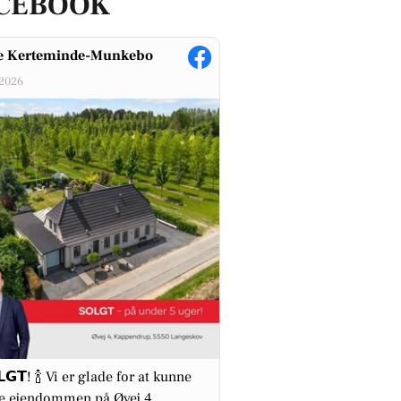
CEBOOK
 Kerteminde-Munkebo
-2026
𝗚𝗧! 🍾 Vi er glade for at kunne
e ejendommen på Øvej 4,