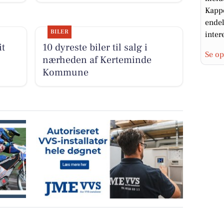
Kappe
endel
BILER
intere
it
10 dyreste biler til salg i
Se op
nærheden af Kerteminde
Kommune