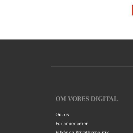
OM VORES DIGITAL
Om os
For annoncører
Vilkår og Privatlivspolitik