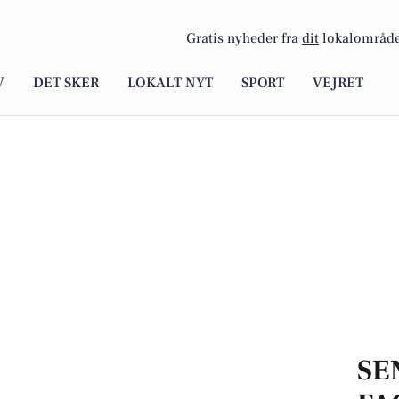
Gratis nyheder fra
dit
lokalområde
V
DET SKER
LOKALT NYT
SPORT
VEJRET
SE