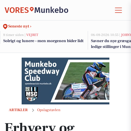
VORES
Munkebo
Seneste nyt ›
8 timer siden |
VEJRET
06-08-2026 10:55 |
JOBN
Solrigt og lunere - men morgenen bider lidt
Savner du nye græsga
ledige stillinger i M
Erhverv og Turisme Kerteminde inviterer ejerledere til netværk og s
ARTIKLER
Opslagstavlen
Erhverv og