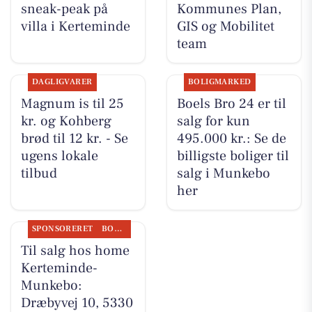
sneak-peak på
Kommunes Plan,
villa i Kerteminde
GIS og Mobilitet
team
DAGLIGVARER
BOLIGMARKED
Magnum is til 25
Boels Bro 24 er til
kr. og Kohberg
salg for kun
brød til 12 kr. - Se
495.000 kr.: Se de
ugens lokale
billigste boliger til
tilbud
salg i Munkebo
her
SPONSORERET
BOLIGMARKED
Til salg hos home
Kerteminde-
Munkebo:
Dræbyvej 10, 5330