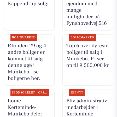
Kappendrup solgt
ejendom med
mange
muligheder på
Fynshovedvej 516
BOLIGMARKED
BOLIGMARKED
Ølunden 29 og 4
Top 6 over dyreste
andre boliger er
boliger til salg i
kommet til salg
Munkebo. Priser
denne uge i
op til 9.500.000 kr
Munkebo - se
boligerne her.
SPONSORERET
OPSLAGSTAVLEN
JOBNYT
home
Bliv administrativ
Kerteminde-
medarbejder i
Munkebo deler
Kerteminde