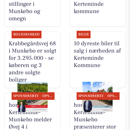
stillinger i
Kerteminde
Munkebo og
kommune
omegn
BOLIGMARKED
BILER
Krabbegårdsvej 68
10 dyreste biler til
i Munkebo er solgt
salg i nærheden af
for 3.295.000 - se
Kerteminde
køberen og 3
Kommune
andre solgte
boliger
SPONSORERET
OPSLAGSTAVLEN
SPONSORERET
OPSLAGSTAVLEN
home
home
Kerteminde-
Kerteminde-
Munkebo melder
Munkebo
Øvej 4 i
præsenterer stor