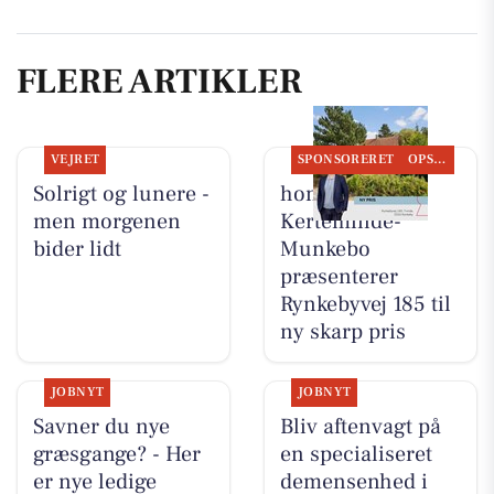
FLERE ARTIKLER
VEJRET
SPONSORERET
OPSLAGSTAVLEN
Solrigt og lunere -
home
men morgenen
Kerteminde-
bider lidt
Munkebo
præsenterer
Rynkebyvej 185 til
ny skarp pris
JOBNYT
JOBNYT
Savner du nye
Bliv aftenvagt på
græsgange? - Her
en specialiseret
er nye ledige
demensenhed i