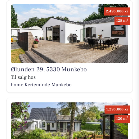
2.495.000 kr
2
128 m
Ølunden 29, 5330 Munkebo
Til salg hos
home Kerteminde-Munkebo
1.295.000 kr
2
120 m