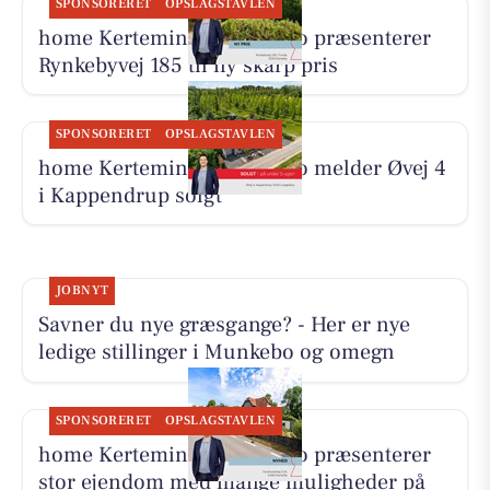
SPONSORERET
OPSLAGSTAVLEN
home Kerteminde-Munkebo præsenterer
Rynkebyvej 185 til ny skarp pris
SPONSORERET
OPSLAGSTAVLEN
home Kerteminde-Munkebo melder Øvej 4
i Kappendrup solgt
JOBNYT
Savner du nye græsgange? - Her er nye
ledige stillinger i Munkebo og omegn
SPONSORERET
OPSLAGSTAVLEN
home Kerteminde-Munkebo præsenterer
stor ejendom med mange muligheder på