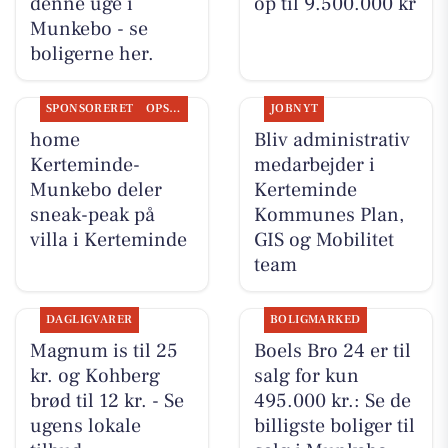
denne uge i
op til 9.500.000 kr
Munkebo - se
boligerne her.
SPONSORERET
OPSLAGSTAVLEN
JOBNYT
home
Bliv administrativ
Kerteminde-
medarbejder i
Munkebo deler
Kerteminde
sneak-peak på
Kommunes Plan,
villa i Kerteminde
GIS og Mobilitet
team
DAGLIGVARER
BOLIGMARKED
Magnum is til 25
Boels Bro 24 er til
kr. og Kohberg
salg for kun
brød til 12 kr. - Se
495.000 kr.: Se de
ugens lokale
billigste boliger til