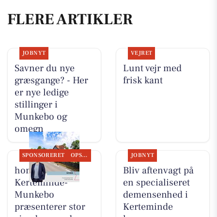
FLERE ARTIKLER
JOBNYT
VEJRET
Savner du nye
Lunt vejr med
græsgange? - Her
frisk kant
er nye ledige
stillinger i
Munkebo og
omegn
SPONSORERET
OPSLAGSTAVLEN
JOBNYT
home
Bliv aftenvagt på
Kerteminde-
en specialiseret
Munkebo
demensenhed i
præsenterer stor
Kerteminde