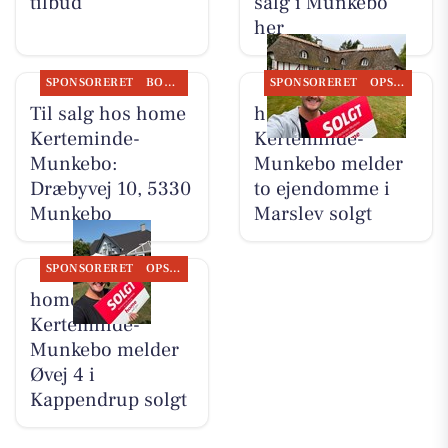
tilbud
salg i Munkebo
her
SPONSORERET
BOLIGMARKED
SPONSORERET
OPSLAGSTAVLEN
Til salg hos home
home
Kerteminde-
Kerteminde-
Munkebo:
Munkebo melder
Dræbyvej 10, 5330
to ejendomme i
Munkebo
Marslev solgt
SPONSORERET
OPSLAGSTAVLEN
home
Kerteminde-
Munkebo melder
Øvej 4 i
Kappendrup solgt