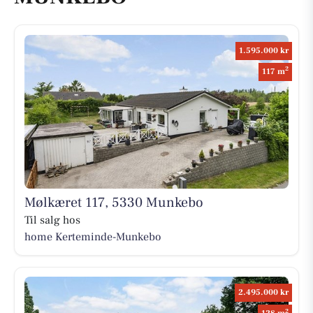
1.595.000 kr
2
117 m
Mølkæret 117, 5330 Munkebo
Til salg hos
home Kerteminde-Munkebo
2.495.000 kr
2