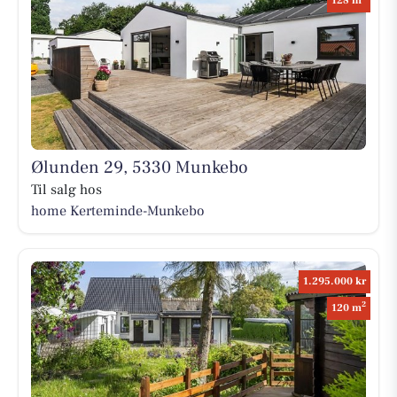
128 m
Ølunden 29, 5330 Munkebo
Til salg hos
home Kerteminde-Munkebo
1.295.000 kr
2
120 m