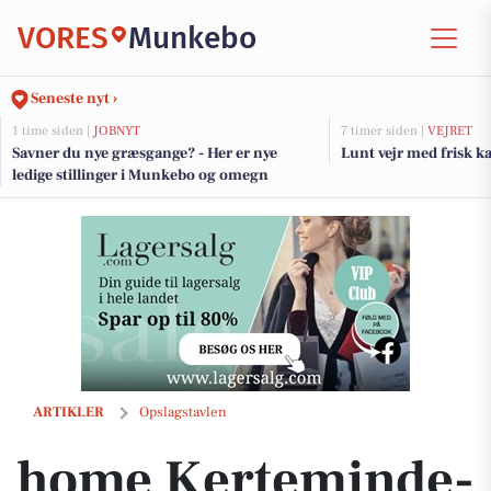
VORES
Munkebo
Seneste nyt ›
1 time siden |
JOBNYT
7 timer siden |
VEJRET
Savner du nye græsgange? - Her er nye
Lunt vejr med frisk k
ledige stillinger i Munkebo og omegn
home Kerteminde-Munkebo melder rækkehuset på Toften 316 solgt
ARTIKLER
Opslagstavlen
home Kerteminde-