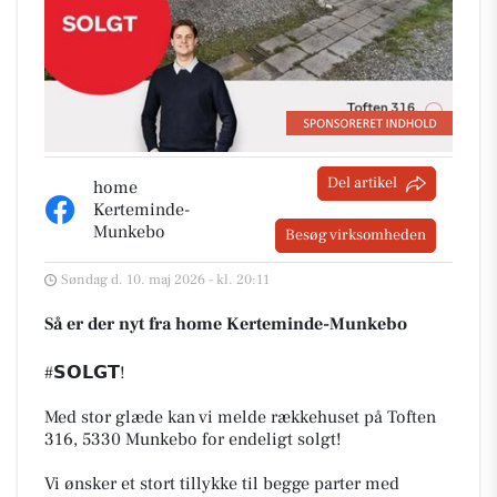
Del artikel
home
Kerteminde-
Munkebo
Besøg virksomheden
Søndag d. 10. maj 2026 - kl. 20:11
Så er der nyt fra home Kerteminde-Munkebo
#𝗦𝗢𝗟𝗚𝗧!
Med stor glæde kan vi melde rækkehuset på Toften
316, 5330 Munkebo for endeligt solgt!
Vi ønsker et stort tillykke til begge parter med