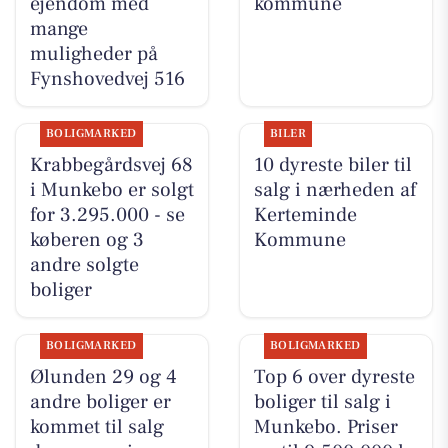
ejendom med
kommune
mange
muligheder på
Fynshovedvej 516
BOLIGMARKED
BILER
Krabbegårdsvej 68
10 dyreste biler til
i Munkebo er solgt
salg i nærheden af
for 3.295.000 - se
Kerteminde
køberen og 3
Kommune
andre solgte
boliger
BOLIGMARKED
BOLIGMARKED
Ølunden 29 og 4
Top 6 over dyreste
andre boliger er
boliger til salg i
kommet til salg
Munkebo. Priser