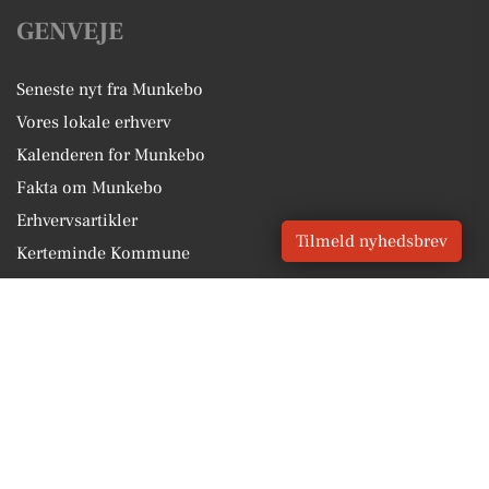
GENVEJE
Seneste nyt fra Munkebo
Vores lokale erhverv
Kalenderen for Munkebo
Fakta om Munkebo
Erhvervsartikler
Tilmeld nyhedsbrev
Kerteminde Kommune
Få en gratis salgsvurdering
Sponsoreret indhold
Vores Digital © 2026
Kontakt VORES Digital
CVR: 41179082