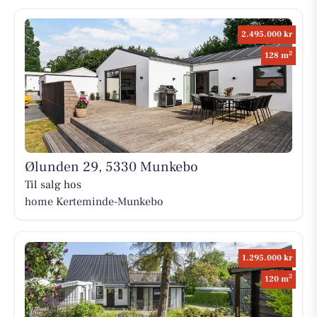
2.495.000 kr
2
128 m
Ølunden 29, 5330 Munkebo
Til salg hos
home Kerteminde-Munkebo
1.295.000 kr
2
120 m