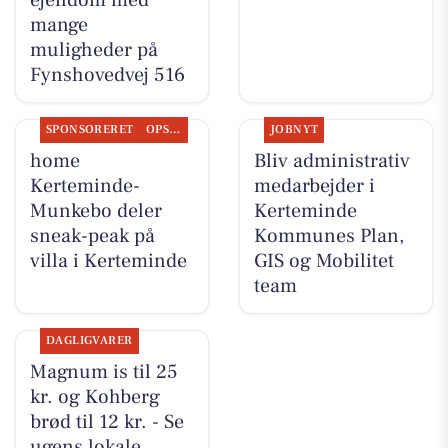
ejendom med
mange
muligheder på
Fynshovedvej 516
SPONSORERET
OPSLAGSTAVLEN
JOBNYT
home
Bliv administrativ
Kerteminde-
medarbejder i
Munkebo deler
Kerteminde
sneak-peak på
Kommunes Plan,
villa i Kerteminde
GIS og Mobilitet
team
DAGLIGVARER
Magnum is til 25
kr. og Kohberg
brød til 12 kr. - Se
ugens lokale