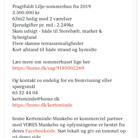
Pragtfuldt Lilje-sommerhus fra 2019
3.500.000 kr.
63m2 bolig med 2 værelser
Ejerudgifter pr. md.: 2.249kr.
Skøn udsigt - både til Storebælt, marker &
Sybergland
Flere skønne terrassemuligheder
Kort afstand til både strand og bymidte
Læs mere om sommerhuset lige her
https://home.dk/sag/9180002269
Og kontakt os endelig for en fremvisning eller
spørgsmål
65 32 44 04
kerteminde@home.dk
https://home.dk/kerteminde
home Kerteminde-Munkebo er kommerciel partner
med VORES Munkebo og oplysningerne er hentet fra
deres
Facebookside
. Støt lokalt og giv en tommel op
på deres side.