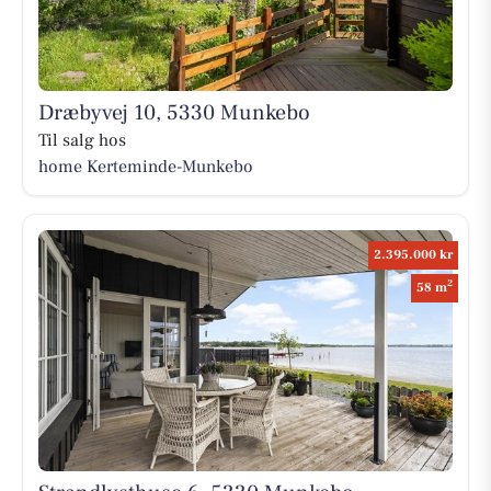
Dræbyvej 10, 5330 Munkebo
Til salg hos
home Kerteminde-Munkebo
2.395.000 kr
2
58 m