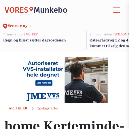
VORES
Munkebo
Seneste nyt ›
7 timer siden |
VEJRET
23 timer siden |
BOLIGM
Regn og blæst sætter dagsordenen
Østergårdsvej 22 og 4
kommet til salg denn
boligerne her.
home Kerteminde-Munkebo præsenterer Lilje-sommerhus fra 2019 
ARTIKLER
Opslagstavlen
home Kerteminde-