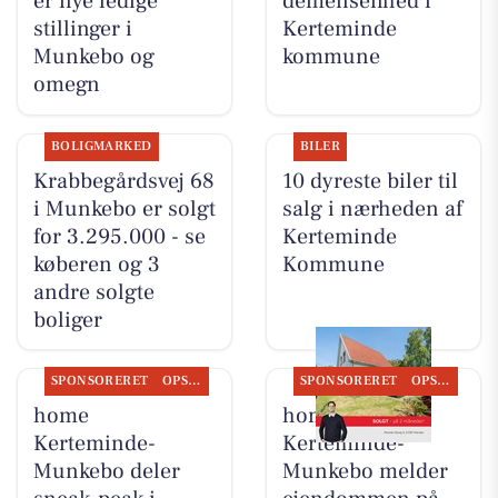
er nye ledige
demensenhed i
stillinger i
Kerteminde
Munkebo og
kommune
omegn
BOLIGMARKED
BILER
Krabbegårdsvej 68
10 dyreste biler til
i Munkebo er solgt
salg i nærheden af
for 3.295.000 - se
Kerteminde
køberen og 3
Kommune
andre solgte
boliger
SPONSORERET
OPSLAGSTAVLEN
SPONSORERET
OPSLAGSTAVLEN
home
home
Kerteminde-
Kerteminde-
Munkebo deler
Munkebo melder