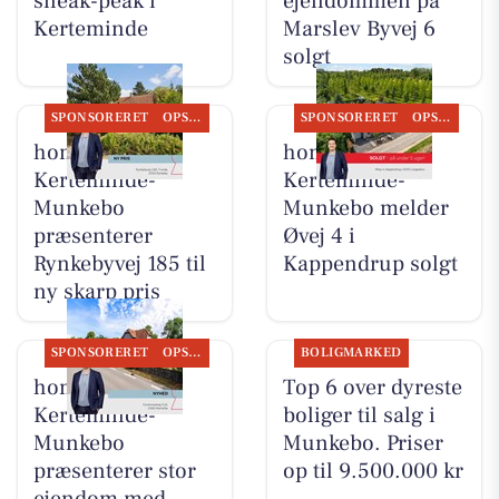
sneak-peak i
ejendommen på
Kerteminde
Marslev Byvej 6
solgt
SPONSORERET
OPSLAGSTAVLEN
SPONSORERET
OPSLAGSTAVLEN
home
home
Kerteminde-
Kerteminde-
Munkebo
Munkebo melder
præsenterer
Øvej 4 i
Rynkebyvej 185 til
Kappendrup solgt
ny skarp pris
SPONSORERET
OPSLAGSTAVLEN
BOLIGMARKED
home
Top 6 over dyreste
Kerteminde-
boliger til salg i
Munkebo
Munkebo. Priser
præsenterer stor
op til 9.500.000 kr