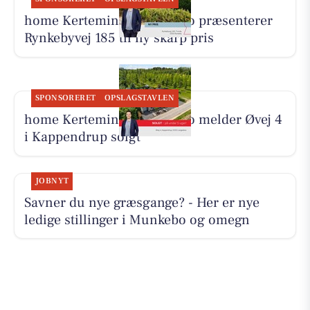
home Kerteminde-Munkebo præsenterer
Rynkebyvej 185 til ny skarp pris
SPONSORERET
OPSLAGSTAVLEN
home Kerteminde-Munkebo melder Øvej 4
i Kappendrup solgt
JOBNYT
Savner du nye græsgange? - Her er nye
ledige stillinger i Munkebo og omegn