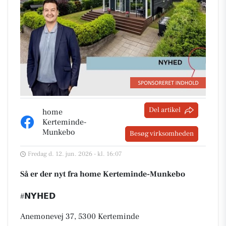
Del artikel
home
Kerteminde-
Munkebo
Besøg virksomheden
Fredag d. 12. jun. 2026 - kl. 16:07
Så er der nyt fra home Kerteminde-Munkebo
#𝗡𝗬𝗛𝗘𝗗
Anemonevej 37, 5300 Kerteminde