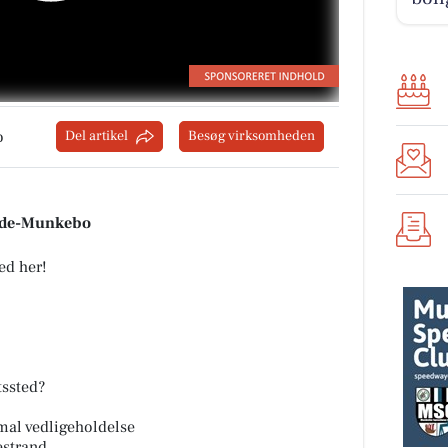
o
Del artikel
Besøg virksomheden
inde-Munkebo
ed her!
tssted?
al vedligeholdelse
estrand