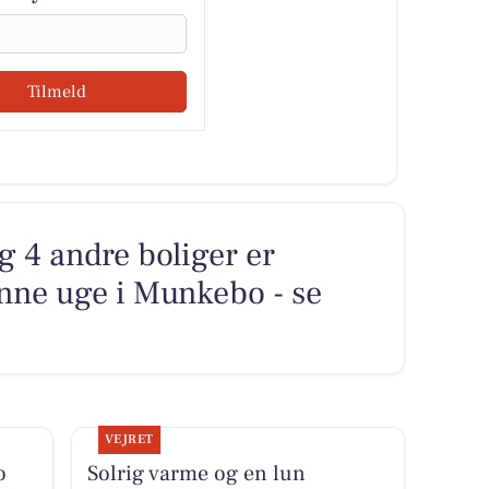
Tilmeld
g 4 andre boliger er
nne uge i Munkebo - se
VEJRET
o
Solrig varme og en lun