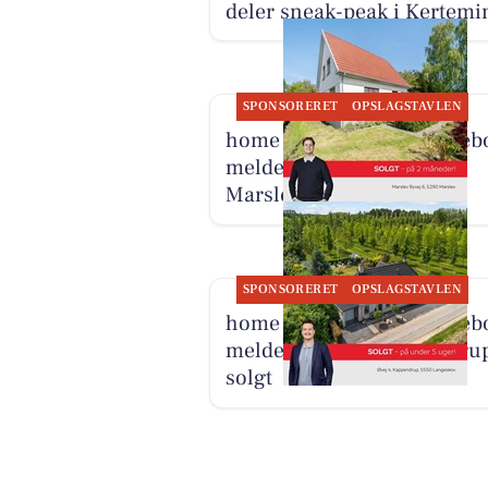
deler sneak-peak i Kertemi
SPONSORERET
OPSLAGSTAVLEN
home Kerteminde-Munkeb
melder ejendommen på
Marslev Byvej 6 solgt
SPONSORERET
OPSLAGSTAVLEN
home Kerteminde-Munkeb
melder Øvej 4 i Kappendru
solgt