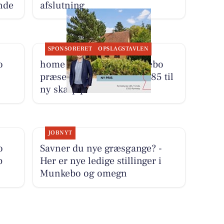
nde
afslutning
SPONSORERET
OPSLAGSTAVLEN
o
home Kerteminde-Munkebo
præsenterer Rynkebyvej 185 til
ny skarp pris
JOBNYT
o
Savner du nye græsgange? -
p
Her er nye ledige stillinger i
Munkebo og omegn