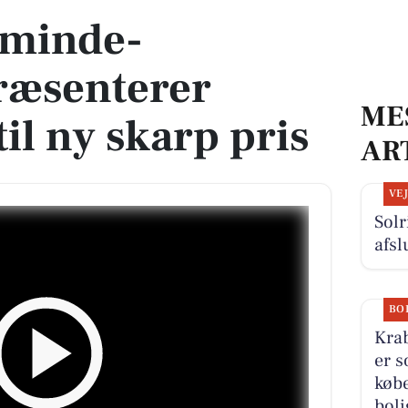
eminde-
æsenterer
ME
il ny skarp pris
AR
VE
Solr
afsl
BO
Kra
er s
købe
boli