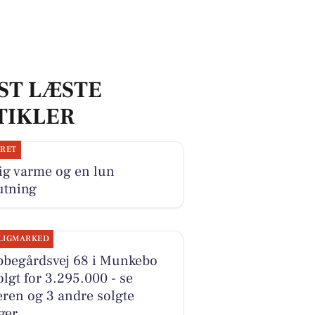
ST LÆSTE
TIKLER
JRET
ig varme og en lun
utning
LIGMARKED
bbegårdsvej 68 i Munkebo
olgt for 3.295.000 - se
ren og 3 andre solgte
ger