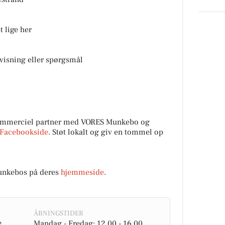
 lige her
mvisning eller spørgsmål
mmerciel partner med VORES Munkebo og
Facebookside
. Støt lokalt og giv en tommel op
nkebos på deres
hjemmeside
.
ÅBNINGSTIDER
e
Mandag - Fredag: 12.00 - 16.00