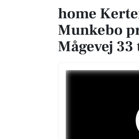
home Kert
Munkebo pr
Mågevej 33 t