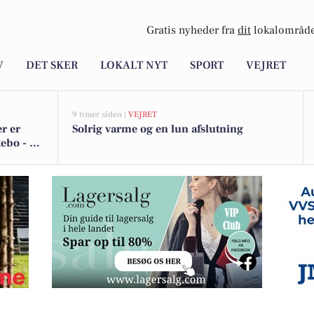
Gratis nyheder fra
dit
lokalområde
V
DET SKER
LOKALT NYT
SPORT
VEJRET
9 timer siden |
VEJRET
r er
Solrig varme og en lun afslutning
ebo - se
 Mågevej 33 til ny skarp pris