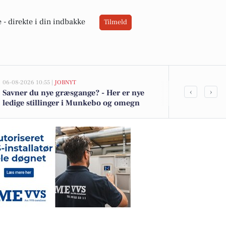
 -
direkte i din indbakke
Tilmeld
06-08-2026 10:55 |
JOBNYT
05-08-2026 13:00
‹
›
Savner du nye græsgange? - Her er nye
Top 6 over dy
ledige stillinger i Munkebo og omegn
Munkebo. Pri