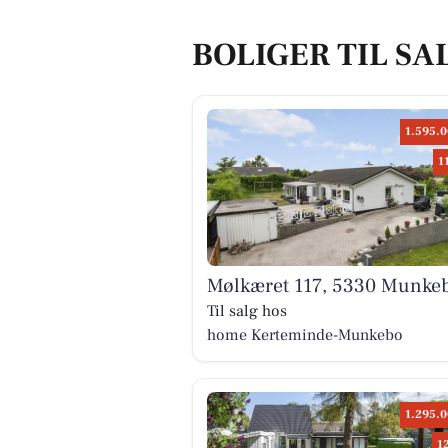
BOLIGER TIL SA
1.595.0
1
Mølkæret 117, 5330 Munke
Til salg hos
home Kerteminde-Munkebo
1.295.0
1