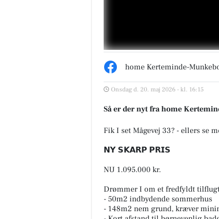
home Kerteminde-Munkeb
Onsdag d. 20. maj 2026 - kl. 16:15
Så er der nyt fra home Kertem
Fik I set Mågevej 33? - ellers se m
𝗡𝗬 𝗦𝗞𝗔𝗥𝗣 𝗣𝗥𝗜𝗦
NU 1.095.000 kr.
Drømmer I om et fredfyldt tilflug
- 50m2 indbydende sommerhus
- 148m2 nem grund, kræver minim
- Kort afstand til børnevenlig bad