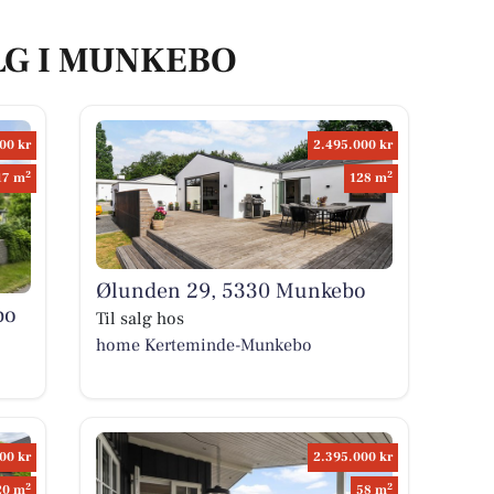
LG I MUNKEBO
00 kr
2.495.000 kr
2
2
17 m
128 m
Ølunden 29, 5330 Munkebo
bo
Til salg hos
home Kerteminde-Munkebo
00 kr
2.395.000 kr
2
2
20 m
58 m