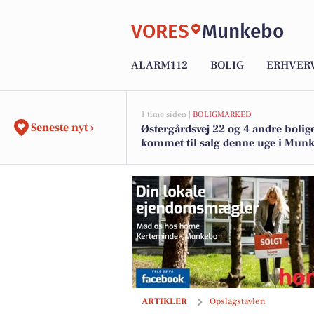
VORES
Munkebo
ALARM112
BOLIG
ERHVER
1 time siden |
BOLIGMARKED
Seneste nyt ›
Østergårdsvej 22 og 4 andre bolige
kommet til salg denne uge i Munk
boligerne her.
home Kerteminde-Munkebo præsenterer
ARTIKLER
Opslagstavlen