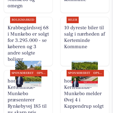
omegn
BOLIGMARKED
BILER
Krabbegårdsvej 68
10 dyreste biler til
i Munkebo er solgt
salg i nærheden af
for 3.295.000 - se
Kerteminde
køberen og 3
Kommune
andre solgte
boliger
SPONSORERET
OPSLAGSTAVLEN
SPONSORERET
OPSLAGSTAVLEN
home
home
Kerteminde-
Kerteminde-
Munkebo
Munkebo melder
præsenterer
Øvej 4 i
Rynkebyvej 185 til
Kappendrup solgt
ny skarp pris