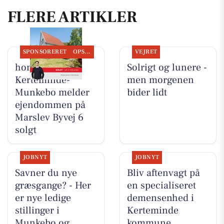
FLERE ARTIKLER
SPONSORERET
OPSLAGSTAVLEN
VEJRET
home
Solrigt og lunere -
Kerteminde-
men morgenen
Munkebo melder
bider lidt
ejendommen på
Marslev Byvej 6
solgt
JOBNYT
JOBNYT
Savner du nye
Bliv aftenvagt på
græsgange? - Her
en specialiseret
er nye ledige
demensenhed i
stillinger i
Kerteminde
Munkebo og
kommune