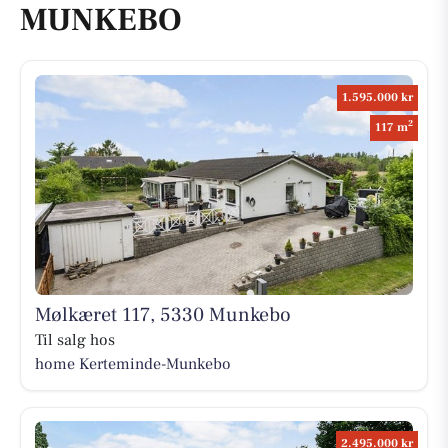
MUNKEBO
1.595.000 kr
2
117 m
Mølkæret 117, 5330 Munkebo
Til salg hos
home Kerteminde-Munkebo
2.495.000 kr