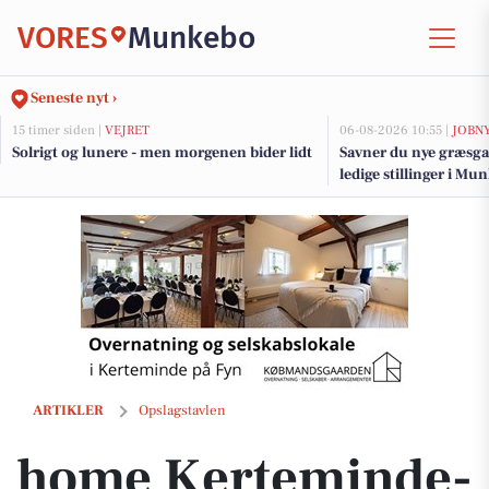
VORES
Munkebo
Seneste nyt ›
15 timer siden |
VEJRET
06-08-2026 10:55 |
JOBN
Solrigt og lunere - men morgenen bider lidt
Savner du nye græsga
ledige stillinger i M
home Kerteminde-Munkebo sætter Rylevej 18 ned med 100.000 kr.
ARTIKLER
Opslagstavlen
home Kerteminde-