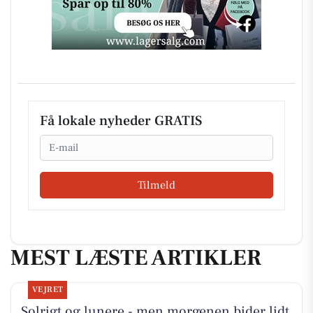
Få lokale nyheder GRATIS
Email
Tilmeld
MEST LÆSTE ARTIKLER
VEJRET
Solrigt og lunere - men morgenen bider lidt