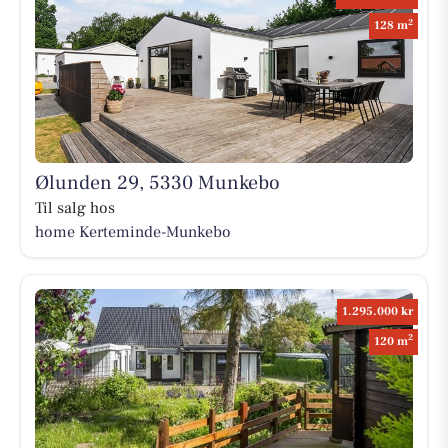
2
128 m
Ølunden 29, 5330 Munkebo
Til salg hos
home Kerteminde-Munkebo
1.295.000 kr
2
120 m