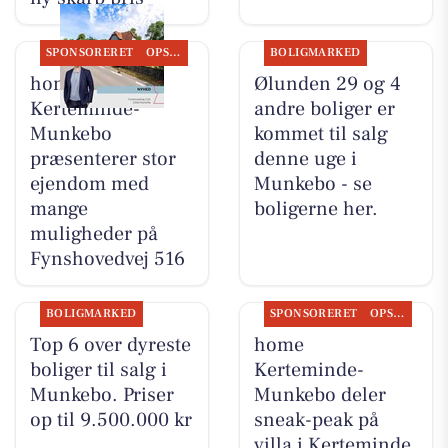
SPONSORERET
OPSLAGSTAVLEN
BOLIGMARKED
home
Ølunden 29 og 4
Kerteminde-
andre boliger er
Munkebo
kommet til salg
præsenterer stor
denne uge i
ejendom med
Munkebo - se
mange
boligerne her.
muligheder på
Fynshovedvej 516
BOLIGMARKED
SPONSORERET
OPSLAGSTAVLEN
Top 6 over dyreste
home
boliger til salg i
Kerteminde-
Munkebo. Priser
Munkebo deler
op til 9.500.000 kr
sneak-peak på
villa i Kerteminde