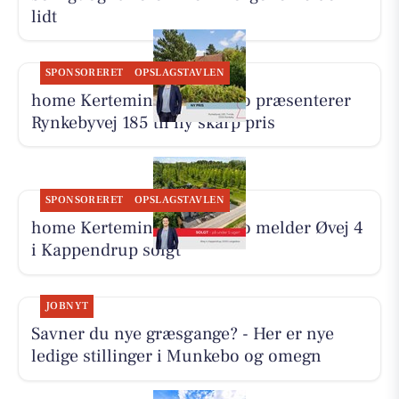
lidt
SPONSORERET
OPSLAGSTAVLEN
home Kerteminde-Munkebo præsenterer
Rynkebyvej 185 til ny skarp pris
SPONSORERET
OPSLAGSTAVLEN
home Kerteminde-Munkebo melder Øvej 4
i Kappendrup solgt
JOBNYT
Savner du nye græsgange? - Her er nye
ledige stillinger i Munkebo og omegn