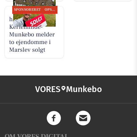
SPONSORERET
OPSLAGSTAVLEN
home
Kerteminde-
Munkebo melder
to ejendomme i
Marslev solgt
VORES
Munkebo
OM VORES DIGITAL