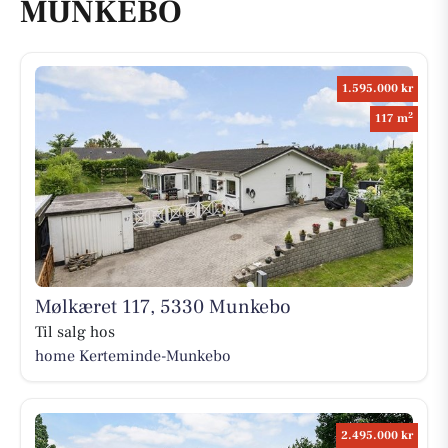
MUNKEBO
1.595.000 kr
2
117 m
Mølkæret 117, 5330 Munkebo
Til salg hos
home Kerteminde-Munkebo
2.495.000 kr