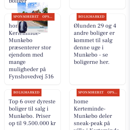
boliger
SPONSORERET
OPSLAGSTAVLEN
BOLIGMARKED
home
Ølunden 29 og 4
Kerteminde-
andre boliger er
Munkebo
kommet til salg
præsenterer stor
denne uge i
ejendom med
Munkebo - se
mange
boligerne her.
muligheder på
Fynshovedvej 516
BOLIGMARKED
SPONSORERET
OPSLAGSTAVLEN
Top 6 over dyreste
home
boliger til salg i
Kerteminde-
Munkebo. Priser
Munkebo deler
op til 9.500.000 kr
sneak-peak på