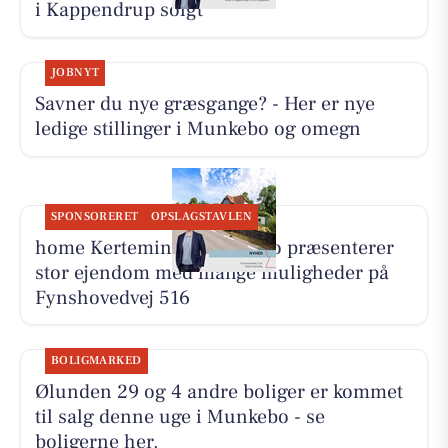
i Kappendrup solgt
JOBNYT
Savner du nye græsgange? - Her er nye
ledige stillinger i Munkebo og omegn
SPONSORERET
OPSLAGSTAVLEN
home Kerteminde-Munkebo præsenterer
stor ejendom med mange muligheder på
Fynshovedvej 516
BOLIGMARKED
Ølunden 29 og 4 andre boliger er kommet
til salg denne uge i Munkebo - se
boligerne her.