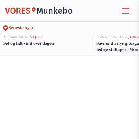
VORES
Munkebo
Seneste nyt ›
10 timer siden |
VEJRET
06-08-2026 10:55 |
JOBN
Sol og lidt vind over dagen
Savner du nye græsga
ledige stillinger i M