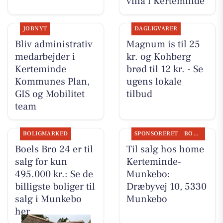
villa i Kerteminde
JOBNYT
DAGLIGVARER
Bliv administrativ
Magnum is til 25
medarbejder i
kr. og Kohberg
Kerteminde
brød til 12 kr. - Se
Kommunes Plan,
ugens lokale
GIS og Mobilitet
tilbud
team
BOLIGMARKED
SPONSORERET
BOLIGMARKED
Boels Bro 24 er til
Til salg hos home
salg for kun
Kerteminde-
495.000 kr.: Se de
Munkebo:
billigste boliger til
Dræbyvej 10, 5330
salg i Munkebo
Munkebo
her