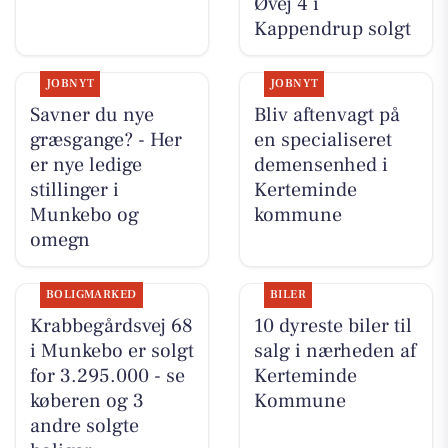
Øvej 4 i
Kappendrup solgt
JOBNYT
JOBNYT
Savner du nye
Bliv aftenvagt på
græsgange? - Her
en specialiseret
er nye ledige
demensenhed i
stillinger i
Kerteminde
Munkebo og
kommune
omegn
BOLIGMARKED
BILER
Krabbegårdsvej 68
10 dyreste biler til
i Munkebo er solgt
salg i nærheden af
for 3.295.000 - se
Kerteminde
køberen og 3
Kommune
andre solgte