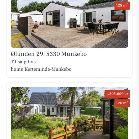
2
128 m
Ølunden 29, 5330 Munkebo
Til salg hos
home Kerteminde-Munkebo
1.295.000 kr
2
120 m