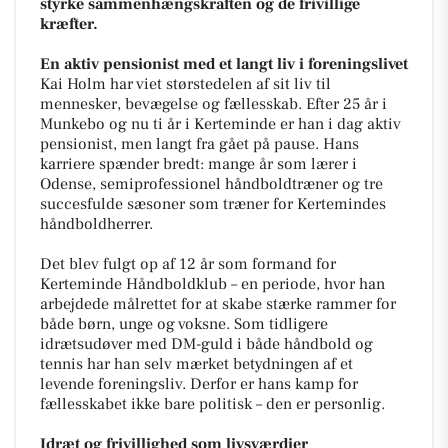
styrke sammenhængskraften og de frivillige
kræfter.
En aktiv pensionist med et langt liv i foreningslivet
Kai Holm har viet størstedelen af sit liv til
mennesker, bevægelse og fællesskab. Efter 25 år i
Munkebo og nu ti år i Kerteminde er han i dag aktiv
pensionist, men langt fra gået på pause. Hans
karriere spænder bredt: mange år som lærer i
Odense, semiprofessionel håndboldtræner og tre
succesfulde sæsoner som træner for Kertemindes
håndboldherrer.
Det blev fulgt op af 12 år som formand for
Kerteminde Håndboldklub – en periode, hvor han
arbejdede målrettet for at skabe stærke rammer for
både børn, unge og voksne. Som tidligere
idrætsudøver med DM-guld i både håndbold og
tennis har han selv mærket betydningen af et
levende foreningsliv. Derfor er hans kamp for
fællesskabet ikke bare politisk – den er personlig.
Idræt og frivillighed som livsværdier