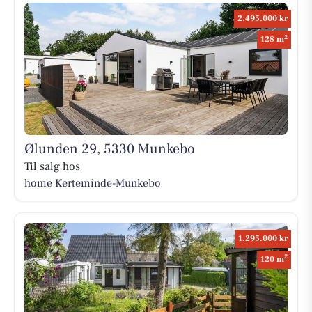
2.495.000 kr
2
128 m
Ølunden 29, 5330 Munkebo
Til salg hos
home Kerteminde-Munkebo
1.295.000 kr
2
120 m