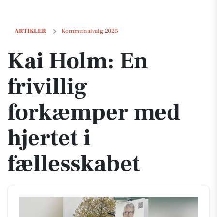
Kai Holm: En frivillig forkæmper med hjertet i fællesskabet
ARTIKLER
Kommunalvalg 2025
Kai Holm: En
frivillig
forkæmper med
hjertet i
fællesskabet