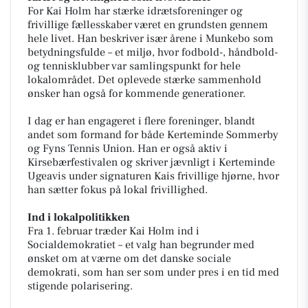
For Kai Holm har stærke idrætsforeninger og
frivillige fællesskaber været en grundsten gennem
hele livet. Han beskriver især årene i Munkebo som
betydningsfulde – et miljø, hvor fodbold-, håndbold-
og tennisklubber var samlingspunkt for hele
lokalområdet. Det oplevede stærke sammenhold
ønsker han også for kommende generationer.
I dag er han engageret i flere foreninger, blandt
andet som formand for både Kerteminde Sommerby
og Fyns Tennis Union. Han er også aktiv i
Kirsebærfestivalen og skriver jævnligt i Kerteminde
Ugeavis under signaturen Kais frivillige hjørne, hvor
han sætter fokus på lokal frivillighed.
Ind i lokalpolitikken
Fra 1. februar træder Kai Holm ind i
Socialdemokratiet – et valg han begrunder med
ønsket om at værne om det danske sociale
demokrati, som han ser som under pres i en tid med
stigende polarisering.