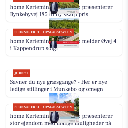
home Kerteminde-Munkebo præsenterer
Rynkebyvej 185 til ny skarp pris
SPONSORERET
OPSLAGSTAVLEN
home Kerteminde-Munkebo melder Øvej 4
i Kappendrup solgt
JOBNYT
Savner du nye græsgange? - Her er nye
ledige stillinger i Munkebo og omegn
SPONSORERET
OPSLAGSTAVLEN
home Kerteminde-Munkebo præsenterer
stor ejendom med mange muligheder på