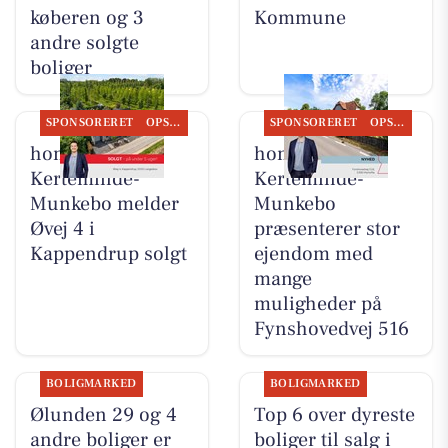
køberen og 3
Kommune
andre solgte
boliger
SPONSORERET
OPSLAGSTAVLEN
SPONSORERET
OPSLAGSTAVLEN
home
home
Kerteminde-
Kerteminde-
Munkebo melder
Munkebo
Øvej 4 i
præsenterer stor
Kappendrup solgt
ejendom med
mange
muligheder på
Fynshovedvej 516
BOLIGMARKED
BOLIGMARKED
Ølunden 29 og 4
Top 6 over dyreste
andre boliger er
boliger til salg i