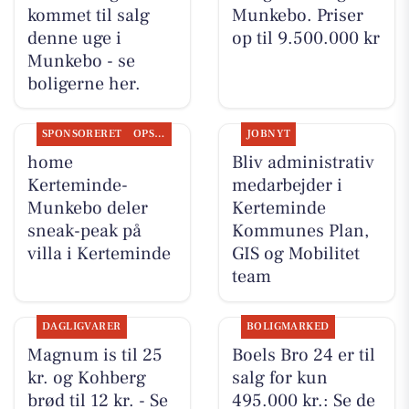
kommet til salg
Munkebo. Priser
denne uge i
op til 9.500.000 kr
Munkebo - se
boligerne her.
SPONSORERET
OPSLAGSTAVLEN
JOBNYT
home
Bliv administrativ
Kerteminde-
medarbejder i
Munkebo deler
Kerteminde
sneak-peak på
Kommunes Plan,
villa i Kerteminde
GIS og Mobilitet
team
DAGLIGVARER
BOLIGMARKED
Magnum is til 25
Boels Bro 24 er til
kr. og Kohberg
salg for kun
brød til 12 kr. - Se
495.000 kr.: Se de