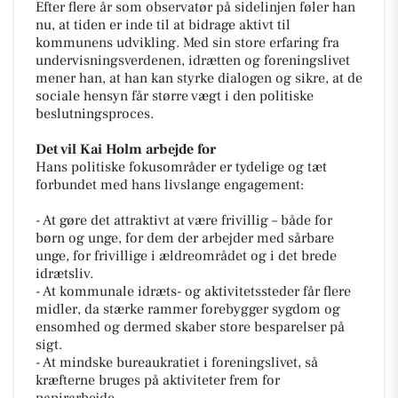
Efter flere år som observatør på sidelinjen føler han
nu, at tiden er inde til at bidrage aktivt til
kommunens udvikling. Med sin store erfaring fra
undervisningsverdenen, idrætten og foreningslivet
mener han, at han kan styrke dialogen og sikre, at de
sociale hensyn får større vægt i den politiske
beslutningsproces.
Det vil Kai Holm arbejde for
Hans politiske fokusområder er tydelige og tæt
forbundet med hans livslange engagement:
- At gøre det attraktivt at være frivillig – både for
børn og unge, for dem der arbejder med sårbare
unge, for frivillige i ældreområdet og i det brede
idrætsliv.
- At kommunale idræts- og aktivitetssteder får flere
midler, da stærke rammer forebygger sygdom og
ensomhed og dermed skaber store besparelser på
sigt.
- At mindske bureaukratiet i foreningslivet, så
kræfterne bruges på aktiviteter frem for