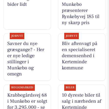
bider lidt
Munkebo
præsenterer
Rynkebyvej 185 til
ny skarp pris
JOBNYT
JOBNYT
Savner du nye
Bliv aftenvagt på
græsgange? - Her
en specialiseret
er nye ledige
demensenhed i
stillinger i
Kerteminde
Munkebo og
kommune
omegn
BOLIGMARKED
BILER
Krabbegårdsvej 68
10 dyreste biler til
i Munkebo er solgt
salg i nærheden af
for 3.295.000 - se
Kerteminde