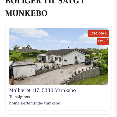
BOLIGER TIL SALG I
MUNKEBO
1.595.000 kr
2
117 m
Mølkæret 117, 5330 Munkebo
Til salg hos
home Kerteminde-Munkebo