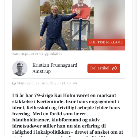
POLITISK REKLAME
Kai inspicerer valgplakater
Kristian Fruensgaard
Del artikel
Amstrup
Mandag d. 17. nov. 2025 - kl. 07:44
I ti år har 79-årige Kai Holm været en markant
skikkelse i Kerteminde, hvor hans engagement i
idræt, fællesskab og frivilligt arbejde fylder hans
hverdag. Med en fortid som lærer,
håndboldtræner, klubformand og aktiv
idrætsudøver stiller han nu sin erfaring til
rådighed i lokalpolitikken – drevet af ønsket om at