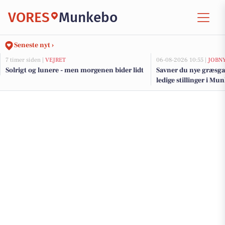
VORES
Munkebo
Seneste nyt ›
7 timer siden |
VEJRET
06-08-2026 10:55 |
JOBN
Solrigt og lunere - men morgenen bider lidt
Savner du nye græsga
ledige stillinger i M