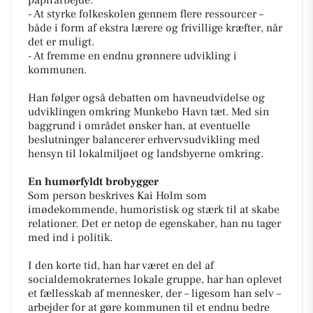
papirarbejde.
- At styrke folkeskolen gennem flere ressourcer –
både i form af ekstra lærere og frivillige kræfter, når
det er muligt.
- At fremme en endnu grønnere udvikling i
kommunen.
Han følger også debatten om havneudvidelse og
udviklingen omkring Munkebo Havn tæt. Med sin
baggrund i området ønsker han, at eventuelle
beslutninger balancerer erhvervsudvikling med
hensyn til lokalmiljøet og landsbyerne omkring.
En humørfyldt brobygger
Som person beskrives Kai Holm som
imødekommende, humoristisk og stærk til at skabe
relationer. Det er netop de egenskaber, han nu tager
med ind i politik.
I den korte tid, han har været en del af
socialdemokraternes lokale gruppe, har han oplevet
et fællesskab af mennesker, der – ligesom han selv –
arbejder for at gøre kommunen til et endnu bedre