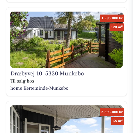
1.295.000 kr
2
120 m
Dræbyvej 10, 5330 Munkebo
Til salg hos
home Kerteminde-Munkebo
2.395.000 kr
2
58 m