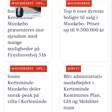
SPONSORERET
OPSLAGSTAVLEN
BOLIGMARKED
home
Top 6 over dyreste
Kerteminde-
boliger til salg i
Munkebo
Munkebo. Priser
præsenterer stor
op til 9.500.000 kr
ejendom med
mange
muligheder på
Fynshovedvej 516
SPONSORERET
OPSLAGSTAVLEN
JOBNYT
home
Bliv administrativ
Kerteminde-
medarbejder i
Munkebo deler
Kerteminde
sneak-peak på
Kommunes Plan,
villa i Kerteminde
GIS og Mobilitet
team