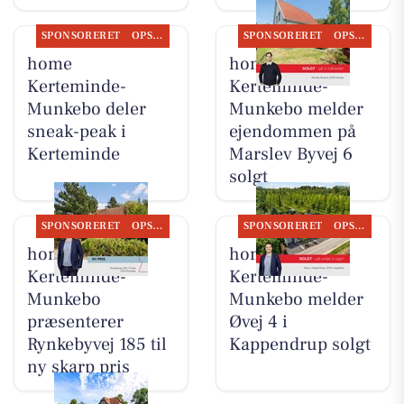
SPONSORERET
OPSLAGSTAVLEN
SPONSORERET
OPSLAGSTAVLEN
home
home
Kerteminde-
Kerteminde-
Munkebo deler
Munkebo melder
sneak-peak i
ejendommen på
Kerteminde
Marslev Byvej 6
solgt
SPONSORERET
OPSLAGSTAVLEN
SPONSORERET
OPSLAGSTAVLEN
home
home
Kerteminde-
Kerteminde-
Munkebo
Munkebo melder
præsenterer
Øvej 4 i
Rynkebyvej 185 til
Kappendrup solgt
ny skarp pris