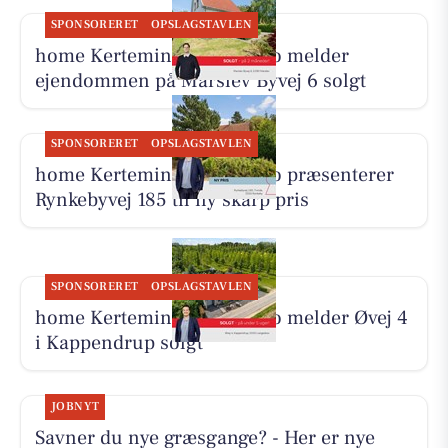
SPONSORERET
OPSLAGSTAVLEN
home Kerteminde-Munkebo melder
ejendommen på Marslev Byvej 6 solgt
SPONSORERET
OPSLAGSTAVLEN
home Kerteminde-Munkebo præsenterer
Rynkebyvej 185 til ny skarp pris
SPONSORERET
OPSLAGSTAVLEN
home Kerteminde-Munkebo melder Øvej 4
i Kappendrup solgt
JOBNYT
Savner du nye græsgange? - Her er nye