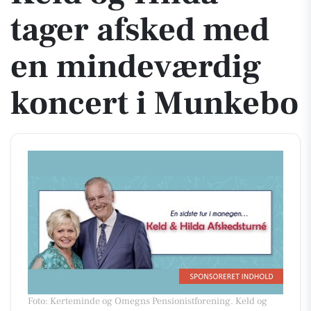
tager afsked med
en mindeværdig
koncert i Munkebo
Foto: Kerteminde og Omegns Pensionistforening
.
Keld og