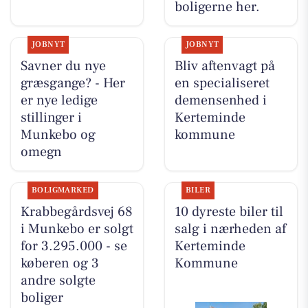
boligerne her.
JOBNYT
JOBNYT
Savner du nye
Bliv aftenvagt på
græsgange? - Her
en specialiseret
er nye ledige
demensenhed i
stillinger i
Kerteminde
Munkebo og
kommune
omegn
BOLIGMARKED
BILER
Krabbegårdsvej 68
10 dyreste biler til
i Munkebo er solgt
salg i nærheden af
for 3.295.000 - se
Kerteminde
køberen og 3
Kommune
andre solgte
boliger