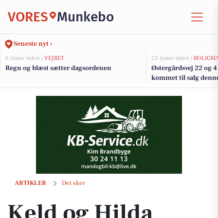
VORES
Munkebo
Seneste nyt ›
6 timer siden |
VEJRET
22 timer siden |
BOLIGM
Regn og blæst sætter dagsordenen
Østergårdsvej 22 og 4
kommet til salg denn
boligerne her.
Keld og Hilda tager afsked med en mindeværdig koncert i Munkebo
ARTIKLER
Det sker
Keld og Hilda