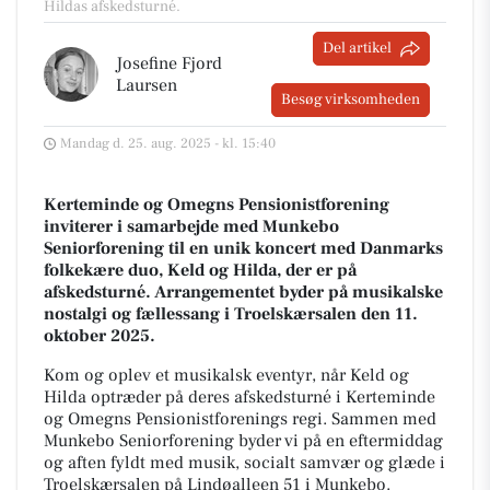
Hildas afskedsturné.
Del artikel
Josefine Fjord
Laursen
Besøg virksomheden
Mandag d. 25. aug. 2025 - kl. 15:40
Kerteminde og Omegns Pensionistforening
inviterer i samarbejde med Munkebo
Seniorforening til en unik koncert med Danmarks
folkekære duo, Keld og Hilda, der er på
afskedsturné. Arrangementet byder på musikalske
nostalgi og fællessang i Troelskærsalen den 11.
oktober 2025.
Kom og oplev et musikalsk eventyr, når Keld og
Hilda optræder på deres afskedsturné i Kerteminde
og Omegns Pensionistforenings regi. Sammen med
Munkebo Seniorforening byder vi på en eftermiddag
og aften fyldt med musik, socialt samvær og glæde i
Troelskærsalen på Lindøalleen 51 i Munkebo.