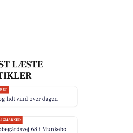
ST LÆSTE
TIKLER
JRET
og lidt vind over dagen
LIGMARKED
bbegårdsvej 68 i Munkebo