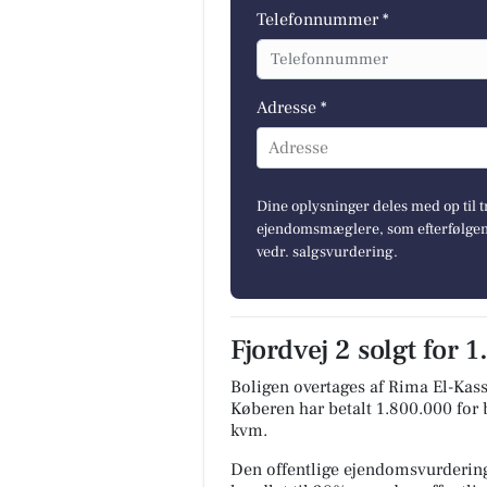
Telefonnummer *
Adresse *
Adresse
Dine oplysninger deles med op til t
ejendomsmæglere, som efterfølgend
vedr. salgsvurdering.
Fjordvej 2 solgt for 
Boligen overtages af Rima El-Kas
Køberen har betalt 1.800.000 for b
kvm.
Den offentlige ejendomsvurdering