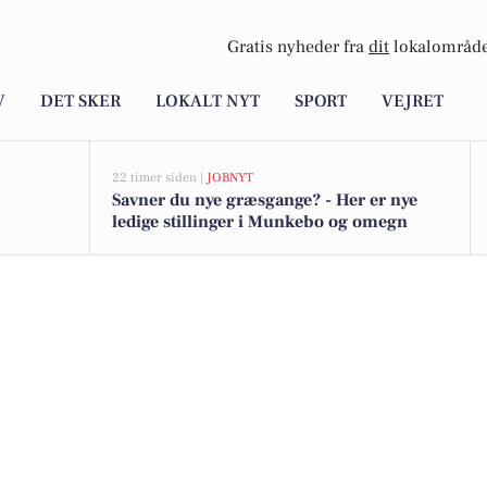
Gratis nyheder fra
dit
lokalområde
V
DET SKER
LOKALT NYT
SPORT
VEJRET
22 timer siden |
JOBNYT
Savner du nye græsgange? - Her er nye
ledige stillinger i Munkebo og omegn