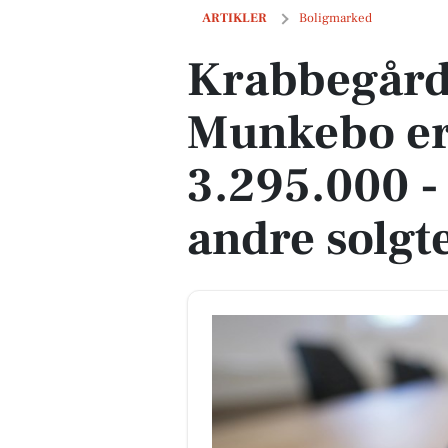
Krabbegårdsvej 68 i Munkebo er solgt f
ARTIKLER
Boligmarked
Krabbegårds
Munkebo er 
3.295.000 -
andre solgt