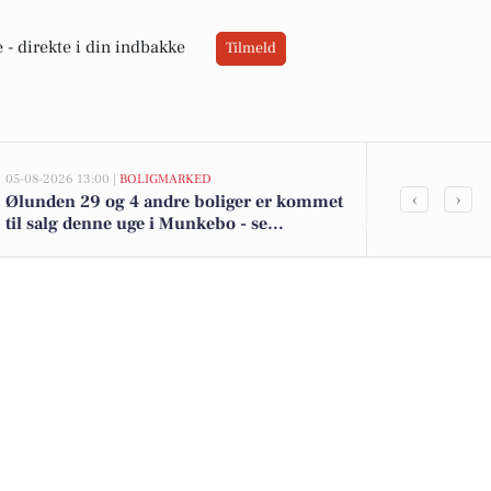
 -
direkte i din indbakke
Tilmeld
05-08-2026 13:00 |
BOLIGMARKED
05-08-2026 13:00
‹
›
Ølunden 29 og 4 andre boliger er kommet
Top 6 over dy
til salg denne uge i Munkebo - se
Munkebo. Pri
boligerne her.