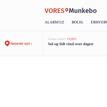
VORES
Munkebo
ALARM112
BOLIG
ERHVER
4 timer siden |
VEJRET
Seneste nyt ›
Sol og lidt vind over dagen