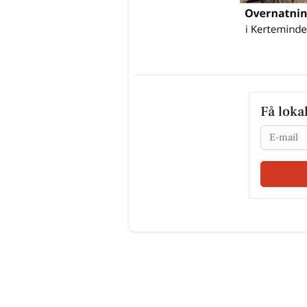
Få loka
Email