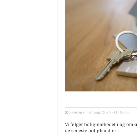
Søndag d. 02. aug. 2026 - kl. 15:05
Vi følger boligmarkedet i og omk
de seneste bolighandler