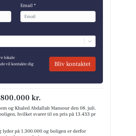
Email *
re lokale
Bliv kontaktet
e vil kontakte dig
1.800.000 kr.
sem og Khaled Abdallah Mansour den 08. juli.
oligen, hvilket svarer til en pris på 13.433 pr
 lyder på 1.300.000 og boligen er derfor