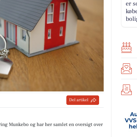
er s
købe
boli
Del artikel
ring Munkebo og har her samlet en oversigt over