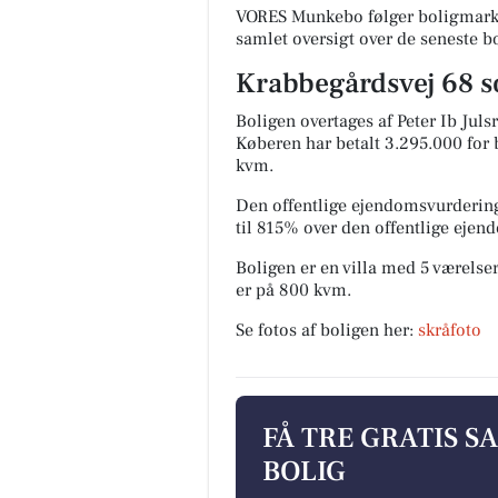
VORES Munkebo følger boligmarke
samlet oversigt over de seneste b
Krabbegårdsvej 68 so
Boligen overtages af Peter Ib Juls
Køberen har betalt 3.295.000 for b
kvm.
Den offentlige ejendomsvurdering
til 815% over den offentlige eje
Boligen er en villa med 5 værelser
er på 800 kvm.
Se fotos af boligen her:
skråfoto
FÅ TRE GRATIS S
BOLIG