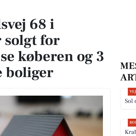
or 3.295.000 - se køberen og 3 andre solgte boliger
vej 68 i
solgt for
 se køberen og 3
ME
e boliger
AR
VE
Sol 
BO
Kra