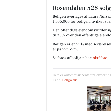
Rosendalen 528 solgt
Boligen overtages af Laura Nørsko
1.035.000 for boligen, hvilket sva
Den offentlige ejendomsvurdering
til 33% over den offentlige ejen
Boligen er en villa med 4 værelser
er på 552 kvm.
Se fotos af boligen her:
skråfoto
Data er automatisk hentet fra eksterne 
Kilde:
Boliga.dk