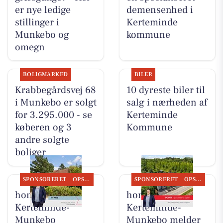
er nye ledige
demensenhed i
stillinger i
Kerteminde
Munkebo og
kommune
omegn
BOLIGMARKED
BILER
Krabbegårdsvej 68
10 dyreste biler til
i Munkebo er solgt
salg i nærheden af
for 3.295.000 - se
Kerteminde
køberen og 3
Kommune
andre solgte
boliger
SPONSORERET
OPSLAGSTAVLEN
SPONSORERET
OPSLAGSTAVLEN
home
home
Kerteminde-
Kerteminde-
Munkebo
Munkebo melder