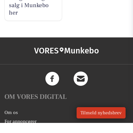
salg i Munkebo
her
VORES
Munkebo
OM VORES DIGITAL
Om os
Tilmeld nyhedsbrev
For annoncører
Vilkår og Privatlivspolitik