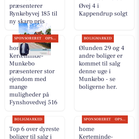
præsenterer
Øvej 4 i
Rynkebyvej 185 til
Kappendrup solgt
ny skarp pris
SPONSORERET
OPSLAGSTAVLEN
BOLIGMARKED
home
Ølunden 29 og 4
Kerteminde-
andre boliger er
Munkebo
kommet til salg
præsenterer stor
denne uge i
ejendom med
Munkebo - se
mange
boligerne her.
muligheder på
Fynshovedvej 516
BOLIGMARKED
SPONSORERET
OPSLAGSTAVLEN
Top 6 over dyreste
home
boliger til salg i
Kerteminde-