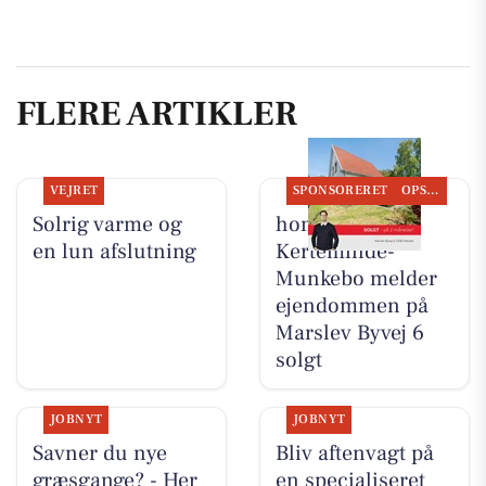
FLERE ARTIKLER
VEJRET
SPONSORERET
OPSLAGSTAVLEN
Solrig varme og
home
en lun afslutning
Kerteminde-
Munkebo melder
ejendommen på
Marslev Byvej 6
solgt
JOBNYT
JOBNYT
Savner du nye
Bliv aftenvagt på
græsgange? - Her
en specialiseret