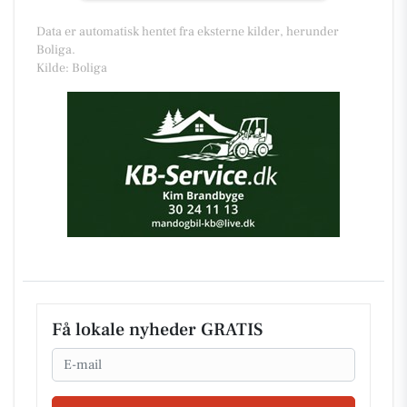
Data er automatisk hentet fra eksterne kilder, herunder
Boliga.
Kilde: Boliga
Få lokale nyheder GRATIS
Email