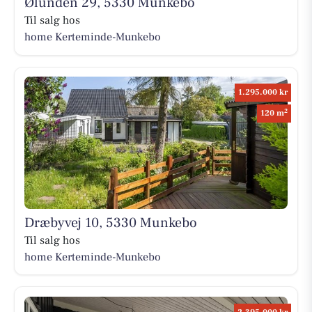
Ølunden 29, 5330 Munkebo
Til salg hos
home Kerteminde-Munkebo
1.295.000 kr
2
120 m
Dræbyvej 10, 5330 Munkebo
Til salg hos
home Kerteminde-Munkebo