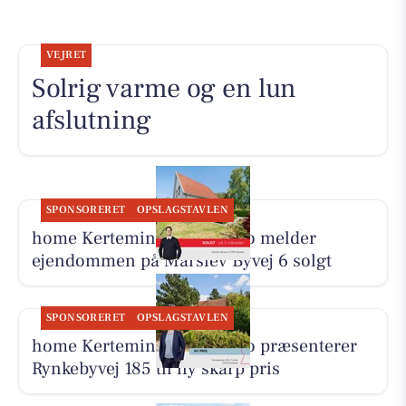
VEJRET
Solrig varme og en lun
afslutning
SPONSORERET
OPSLAGSTAVLEN
home Kerteminde-Munkebo melder
ejendommen på Marslev Byvej 6 solgt
SPONSORERET
OPSLAGSTAVLEN
home Kerteminde-Munkebo præsenterer
Rynkebyvej 185 til ny skarp pris