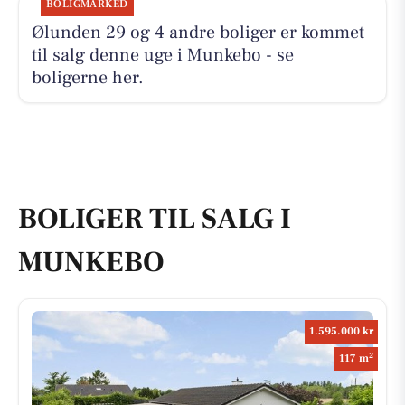
BOLIGMARKED
Ølunden 29 og 4 andre boliger er kommet
til salg denne uge i Munkebo - se
boligerne her.
BOLIGER TIL SALG I
MUNKEBO
1.595.000 kr
2
117 m