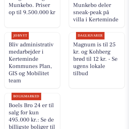
Munkebo. Priser
Munkebo deler
op til 9.500.000 kr
sneak-peak på
villa i Kerteminde
JOBNYT
DAGLIGVARER
Bliv administrativ
Magnum is til 25
medarbejder i
kr. og Kohberg
Kerteminde
brød til 12 kr. - Se
Kommunes Plan,
ugens lokale
GIS og Mobilitet
tilbud
team
BOLIGMARKED
Boels Bro 24 er til
salg for kun
495.000 kr.: Se de
billigste boliger til