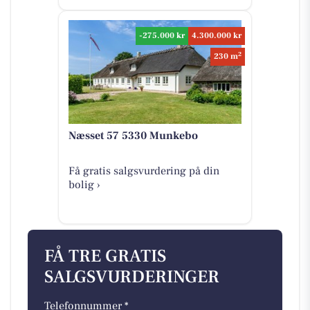
-275.000 kr
4.300.000 kr
2
230 m
Næsset 57 5330 Munkebo
Få gratis salgsvurdering på din
bolig ›
FÅ TRE GRATIS
SALGSVURDERINGER
Telefonnummer *