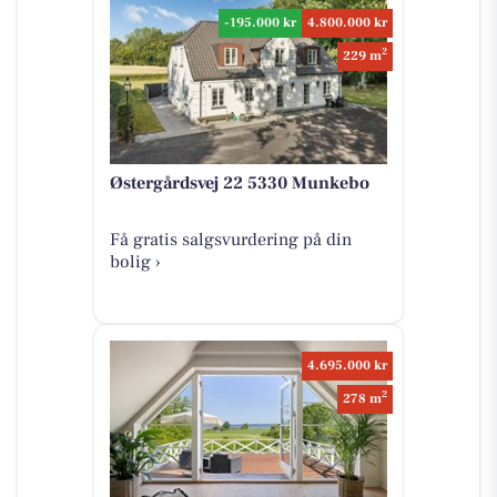
-195.000 kr
4.800.000 kr
2
229 m
Østergårdsvej 22 5330 Munkebo
Få gratis salgsvurdering på din
bolig ›
4.695.000 kr
2
278 m