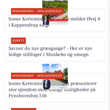
SPONSORERET
OPSLAGSTAVLEN
home Kerteminde-Munkebo melder Øvej 4
i Kappendrup solgt
JOBNYT
Savner du nye græsgange? - Her er nye
ledige stillinger i Munkebo og omegn
SPONSORERET
OPSLAGSTAVLEN
home Kerteminde-Munkebo præsenterer
stor ejendom med mange muligheder på
Fynshovedvej 516