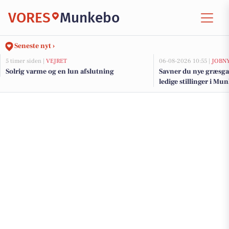
VORES
Munkebo
Seneste nyt ›
5 timer siden |
VEJRET
06-08-2026 10:55 |
JOBN
Solrig varme og en lun afslutning
Savner du nye græsga
ledige stillinger i M