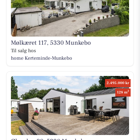
Mølkæret 117, 5330 Munkebo
Til salg hos
home Kerteminde-Munkebo
2.495.000 kr
2
128 m