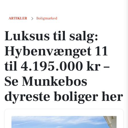
Luksus til salg: Hybenvænget 11 til 4.195.000 kr – Se Munkebos dyres
ARTIKLER
Boligmarked
Luksus til salg:
Hybenvænget 11
til 4.195.000 kr –
Se Munkebos
dyreste boliger her