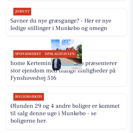
JOBNYT
Savner du nye græsgange? - Her er nye
ledige stillinger i Munkebo og omegn
SPONSORERET
OPSLAGSTAVLEN
home Kerteminde-Munkebo præsenterer
stor ejendom med mange muligheder på
Fynshovedvej 516
BOLIGMARKED
Ølunden 29 og 4 andre boliger er kommet
til salg denne uge i Munkebo - se
boligerne her.