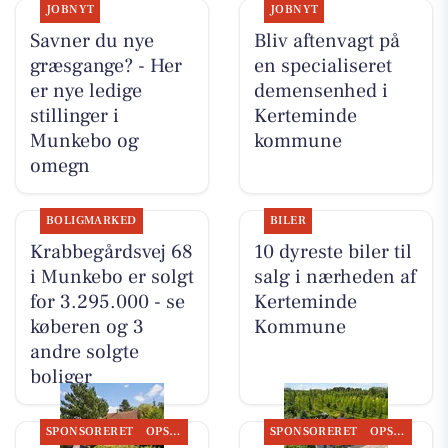
JOBNYT
JOBNYT
Savner du nye
Bliv aftenvagt på
græsgange? - Her
en specialiseret
er nye ledige
demensenhed i
stillinger i
Kerteminde
Munkebo og
kommune
omegn
BOLIGMARKED
BILER
Krabbegårdsvej 68
10 dyreste biler til
i Munkebo er solgt
salg i nærheden af
for 3.295.000 - se
Kerteminde
køberen og 3
Kommune
andre solgte
boliger
SPONSORERET
OPSLAGSTAVLEN
SPONSORERET
OPSLAGSTAVLEN