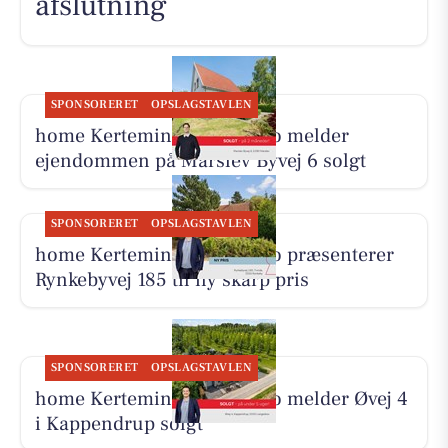
afslutning
SPONSORERET
OPSLAGSTAVLEN
home Kerteminde-Munkebo melder
ejendommen på Marslev Byvej 6 solgt
SPONSORERET
OPSLAGSTAVLEN
home Kerteminde-Munkebo præsenterer
Rynkebyvej 185 til ny skarp pris
SPONSORERET
OPSLAGSTAVLEN
home Kerteminde-Munkebo melder Øvej 4
i Kappendrup solgt