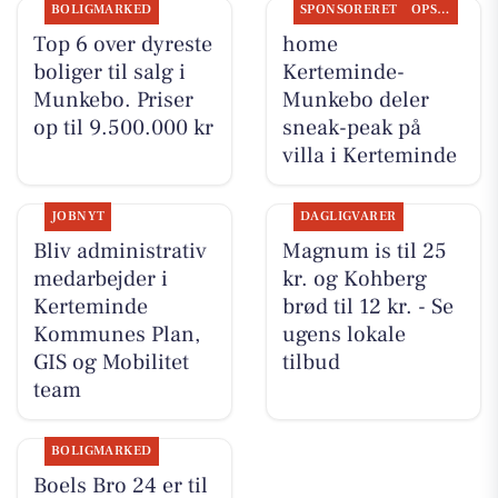
BOLIGMARKED
SPONSORERET
OPSLAGSTAVLEN
Top 6 over dyreste
home
boliger til salg i
Kerteminde-
Munkebo. Priser
Munkebo deler
op til 9.500.000 kr
sneak-peak på
villa i Kerteminde
JOBNYT
DAGLIGVARER
Bliv administrativ
Magnum is til 25
medarbejder i
kr. og Kohberg
Kerteminde
brød til 12 kr. - Se
Kommunes Plan,
ugens lokale
GIS og Mobilitet
tilbud
team
BOLIGMARKED
Boels Bro 24 er til