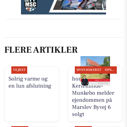
FLERE ARTIKLER
VEJRET
SPONSORERET
OPSLAGSTAVLEN
Solrig varme og
home
en lun afslutning
Kerteminde-
Munkebo melder
ejendommen på
Marslev Byvej 6
solgt