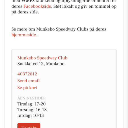
med VORES Munkebo og oplysningerne er hentet fra
deres
Facebookside
. Støt lokalt og giv en tommel op
på deres side.
Se mere om Munkebo Speedway Clubs på deres
hjemmeside
.
Munkebo Speedway Club
Snekkeled 12, Munkebo
40372812
Send email
Se på kort
ÅBNINGSTIDER
Tirsdag: 17-20
Torsdag: 16-18
lørdag: 10-13