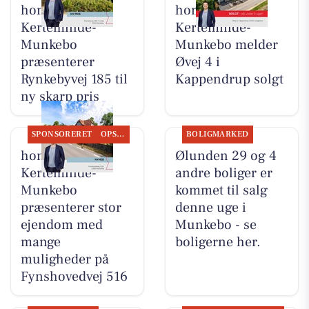
home
home
Kerteminde-
Kerteminde-
Munkebo
Munkebo melder
præsenterer
Øvej 4 i
Rynkebyvej 185 til
Kappendrup solgt
ny skarp pris
SPONSORERET
OPSLAGSTAVLEN
BOLIGMARKED
home
Ølunden 29 og 4
Kerteminde-
andre boliger er
Munkebo
kommet til salg
præsenterer stor
denne uge i
ejendom med
Munkebo - se
mange
boligerne her.
muligheder på
Fynshovedvej 516