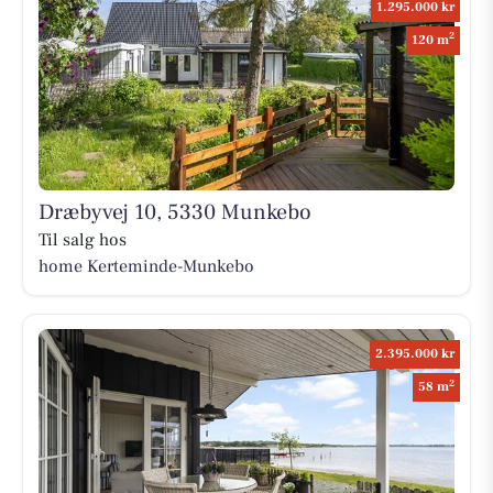
1.295.000 kr
2
120 m
Dræbyvej 10, 5330 Munkebo
Til salg hos
home Kerteminde-Munkebo
2.395.000 kr
2
58 m