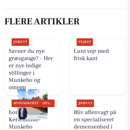
FLERE ARTIKLER
JOBNYT
VEJRET
Savner du nye
Lunt vejr med
græsgange? - Her
frisk kant
er nye ledige
stillinger i
Munkebo og
omegn
SPONSORERET
OPSLAGSTAVLEN
JOBNYT
home
Bliv aftenvagt på
Kerteminde-
en specialiseret
Munkebo
demensenhed i