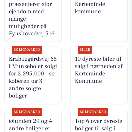
præsenterer stor
Kerteminde
ejendom med
kommune
mange
muligheder på
Fynshovedvej 516
BOLIGMARKED
BILER
Krabbegårdsvej 68
10 dyreste biler til
i Munkebo er solgt
salg i nærheden af
for 3.295.000 - se
Kerteminde
køberen og 3
Kommune
andre solgte
boliger
BOLIGMARKED
BOLIGMARKED
Ølunden 29 og 4
Top 6 over dyreste
andre boliger er
boliger til salg i