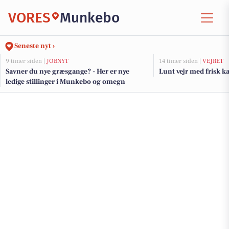
VORES
Munkebo
Seneste nyt ›
9 timer siden |
JOBNYT
14 timer siden |
VEJRET
Savner du nye græsgange? - Her er nye
Lunt vejr med frisk k
ledige stillinger i Munkebo og omegn