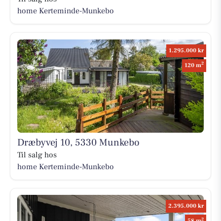
home Kerteminde-Munkebo
1.295.000 kr
2
120 m
Dræbyvej 10, 5330 Munkebo
Til salg hos
home Kerteminde-Munkebo
2.395.000 kr
2
58 m