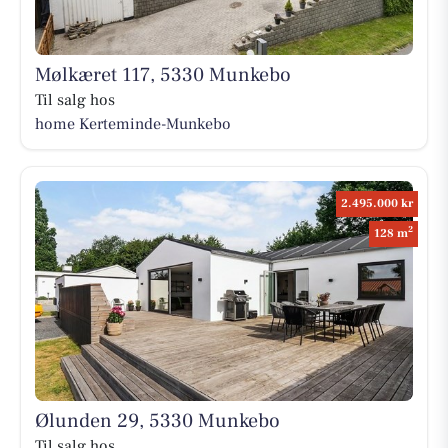
Mølkæret 117, 5330 Munkebo
Til salg hos
home Kerteminde-Munkebo
2.495.000 kr
2
128 m
Ølunden 29, 5330 Munkebo
Til salg hos