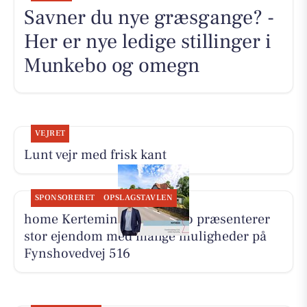
Savner du nye græsgange? -
Her er nye ledige stillinger i
Munkebo og omegn
VEJRET
Lunt vejr med frisk kant
SPONSORERET
OPSLAGSTAVLEN
home Kerteminde-Munkebo præsenterer
stor ejendom med mange muligheder på
Fynshovedvej 516