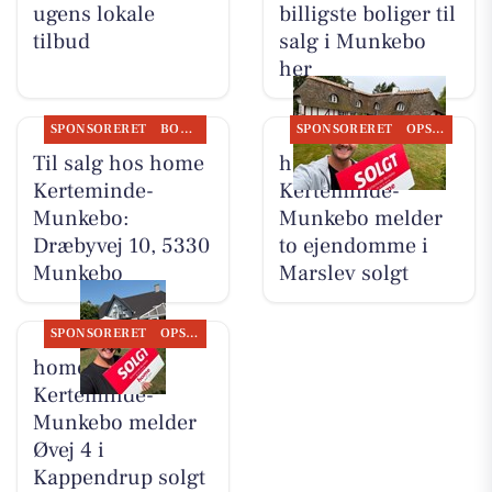
ugens lokale
billigste boliger til
tilbud
salg i Munkebo
her
SPONSORERET
BOLIGMARKED
SPONSORERET
OPSLAGSTAVLEN
Til salg hos home
home
Kerteminde-
Kerteminde-
Munkebo:
Munkebo melder
Dræbyvej 10, 5330
to ejendomme i
Munkebo
Marslev solgt
SPONSORERET
OPSLAGSTAVLEN
home
Kerteminde-
Munkebo melder
Øvej 4 i
Kappendrup solgt