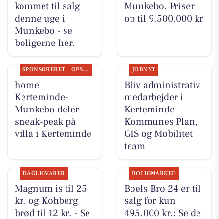
kommet til salg
Munkebo. Priser
denne uge i
op til 9.500.000 kr
Munkebo - se
boligerne her.
SPONSORERET
OPSLAGSTAVLEN
JOBNYT
home
Bliv administrativ
Kerteminde-
medarbejder i
Munkebo deler
Kerteminde
sneak-peak på
Kommunes Plan,
villa i Kerteminde
GIS og Mobilitet
team
DAGLIGVARER
BOLIGMARKED
Magnum is til 25
Boels Bro 24 er til
kr. og Kohberg
salg for kun
brød til 12 kr. - Se
495.000 kr.: Se de