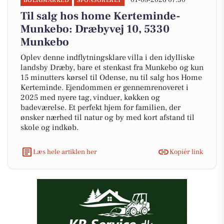
01-08-2026 07:30
BOLIGMARKED
SPONSORERET
Til salg hos home Kerteminde-
Munkebo: Dræbyvej 10, 5330
Munkebo
Oplev denne indflytningsklare villa i den idylliske
landsby Dræby, bare et stenkast fra Munkebo og kun
15 minutters kørsel til Odense, nu til salg hos Home
Kerteminde. Ejendommen er gennemrenoveret i
2025 med nyere tag, vinduer, køkken og
badeværelse. Et perfekt hjem for familien, der
ønsker nærhed til natur og by med kort afstand til
skole og indkøb.
Læs hele artiklen her
Kopiér link