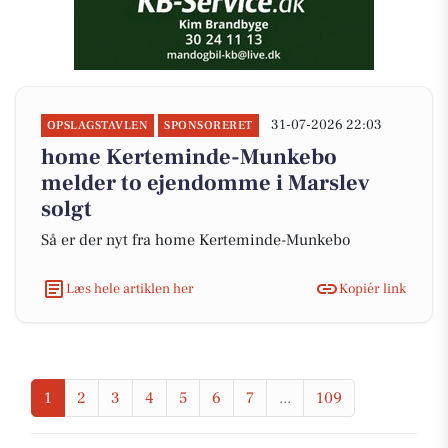
31-07-2026 22:03
OPSLAGSTAVLEN
SPONSORERET
home Kerteminde-Munkebo
melder to ejendomme i Marslev
solgt
Så er der nyt fra home Kerteminde-Munkebo
Læs hele artiklen her
Kopiér link
1
2
3
4
5
6
7
...
109