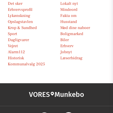
Det sker
Lokalt nyt
Erhvervsprofil
Mindeord
Lykønskning
Fakta om
Opslagstavlen
Husstand
Krop & Sundhed
Mød dine naboer
Sport
Boligmarked
Dagligvarer
Biler
Vejret
Erhverv
Alarm112
Jobnyt
Historisk
Læserbidrag
Kommunalvalg 2025
VORES
Munkebo