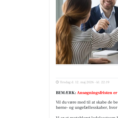
Tirsdag d. 12. maj 2026 - kl. 22:19
BEMÆRK:
Ansøgningsfristen er
Vil du være med til at skabe de be
børne- og ungefællesskaber, hvor
Vi er et nyetableret ledelsesteam 