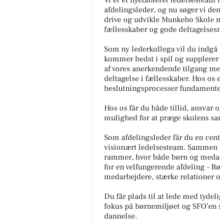
afdelingsleder, og nu søger vi den
drive og udvikle Munkebo Skole m
fællesskaber og gode deltagelsesm
Som ny lederkollega vil du indgå
kommer bedst i spil og supplerer 
af vores anerkendende tilgang me
deltagelse i fællesskaber. Hos os 
beslutningsprocesser fundamentet
Hos os får du både tillid, ansvar 
mulighed for at præge skolens sa
Som afdelingsleder får du en centr
visionært ledelsesteam. Sammen ar
rammer, hvor både børn og medarbe
for en velfungerende afdeling - 
medarbejdere, stærke relationer og
Du får plads til at lede med tyde
fokus på børnemiljøet og SFO’en s
dannelse.