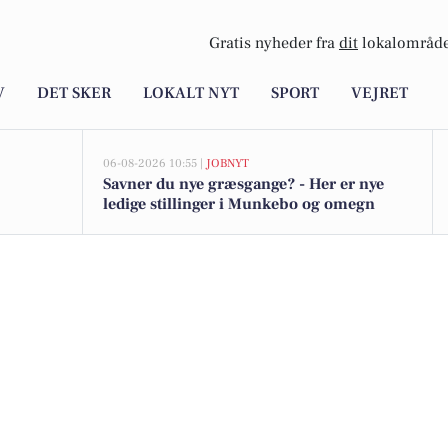
Gratis nyheder fra
dit
lokalområde
V
DET SKER
LOKALT NYT
SPORT
VEJRET
06-08-2026 10:55 |
JOBNYT
Savner du nye græsgange? - Her er nye
ledige stillinger i Munkebo og omegn