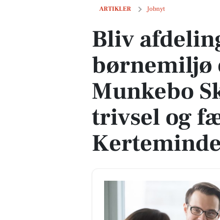
Bliv afdelingsleder for børnemiljø og
ARTIKLER
Jobnyt
Bliv afdelin
børnemiljø 
Munkebo Sk
trivsel og f
Kertemind