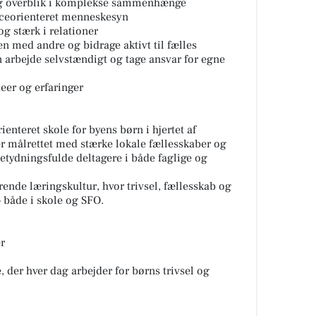
 og overblik i komplekse sammenhænge
rceorienteret menneskesyn
og stærk i relationer
n med andre og bidrage aktivt til fælles
 arbejde selvstændigt og tage ansvar for egne
eer og erfaringer
enteret skole for byens børn i hjertet af
 målrettet med stærke lokale fællesskaber og
betydningsfulde deltagere i både faglige og
rende læringskultur, hvor trivsel, fællesskab og
 både i skole og SFO.
er
 der hver dag arbejder for børns trivsel og