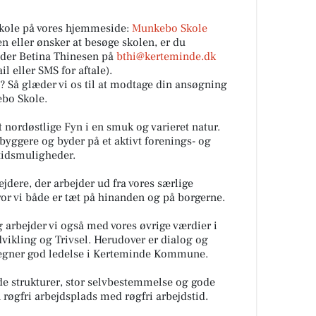
ole på vores hjemmeside:
Munkebo Skole
en eller ønsker at besøge skolen, er du
eder Betina Thinesen på
bthi@kerteminde.dk
il eller SMS for aftale).
g? Så glæder vi os til at modtage din ansøgning
bo Skole.
nordøstlige Fyn i en smuk og varieret natur.
ggere og byder på et aktivt forenings- og
itidsmuligheder.
ere, der arbejder ud fra vores særlige
or vi både er tæt på hinanden og på borgerne.
g arbejder vi også med vores øvrige værdier i
vikling og Trivsel. Herudover er dialog og
egner god ledelse i Kerteminde Kommune.
de strukturer, stor selvbestemmelse og gode
 røgfri arbejdsplads med røgfri arbejdstid.