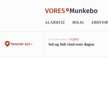
VORES
Munkebo
ALARM112
BOLIG
ERHVER
13 timer siden |
VEJRET
Seneste nyt ›
Sol og lidt vind over dagen