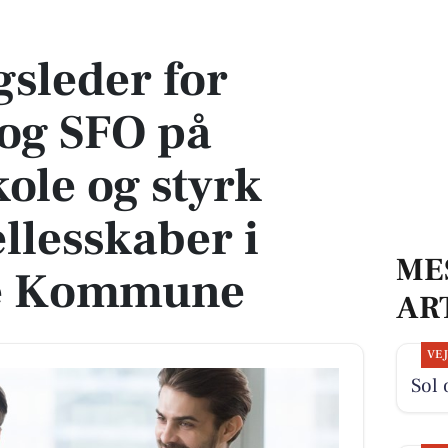
 SFO på Munkebo Skole og styrk trivsel og fællesskaber i Kerteminde Kommune
gsleder for
og SFO på
ole og styrk
ællesskaber i
ME
e Kommune
AR
VE
Sol 