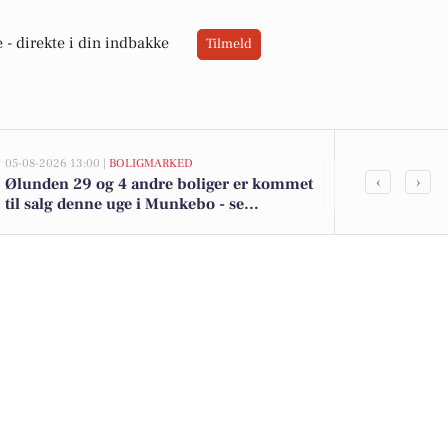
 -
direkte i din indbakke
Tilmeld
05-08-2026 13:00 |
BOLIGMARKED
05-08-2026 13:00
‹
›
Ølunden 29 og 4 andre boliger er kommet
Top 6 over dy
til salg denne uge i Munkebo - se
Munkebo. Pri
boligerne her.