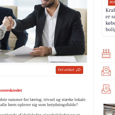
BO
Kra
er s
købe
boli
Del artikel
 overskredet
dste rammer for læring, trivsel og stærke lokale
 alle børn oplever sig som betydningsfulde?
bestående af skoleleder, viceskoleleder og en