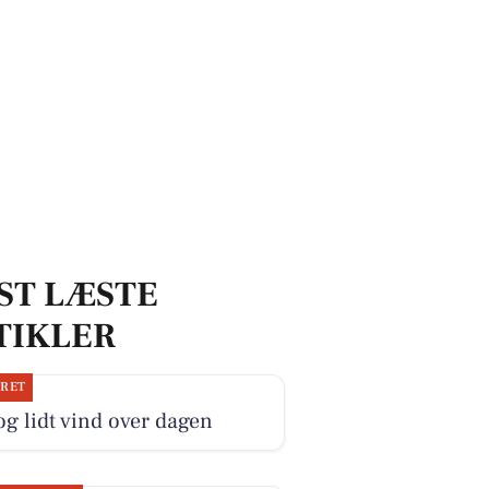
ST LÆSTE
TIKLER
JRET
og lidt vind over dagen