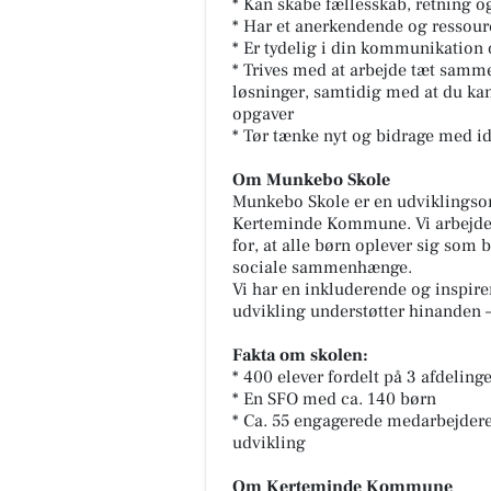
* Kan skabe fællesskab, retning
* Har et anerkendende og ressou
* Er tydelig i din kommunikation 
* Trives med at arbejde tæt samme
løsninger, samtidig med at du kan
opgaver
* Tør tænke nyt og bidrage med id
Om Munkebo Skole
Munkebo Skole er en udviklingsori
Kerteminde Kommune. Vi arbejder
for, at alle børn oplever sig som 
sociale sammenhænge.
Vi har en inkluderende og inspire
udvikling understøtter hinanden –
Fakta om skolen:
* 400 elever fordelt på 3 afdeling
* En SFO med ca. 140 børn
* Ca. 55 engagerede medarbejdere,
udvikling
Om Kerteminde Kommune