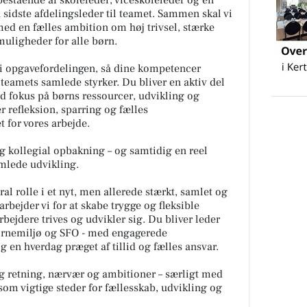
 sidste afdelingsleder til teamet. Sammen skal vi
ed en fælles ambition om høj trivsel, stærke
uligheder for alle børn.
 i opgavefordelingen, så dine kompetencer
teamets samlede styrker. Du bliver en aktiv del
d fokus på børns ressourcer, udvikling og
er refleksion, sparring og fælles
 for vores arbejde.
og kollegial opbakning – og samtidig en reel
mlede udvikling.
al rolle i et nyt, men allerede stærkt, samlet og
bejder vi for at skabe trygge og fleksible
jdere trives og udvikler sig. Du bliver leder
Børnemiljø og SFO - med engagerede
 en hverdag præget af tillid og fælles ansvar.
lig retning, nærvær og ambitioner – særligt med
om vigtige steder for fællesskab, udvikling og