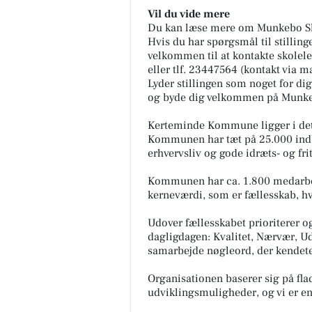
Vil du vide mere
Du kan læse mere om Munkebo Sk
Hvis du har spørgsmål til stilling
velkommen til at kontakte skolel
eller tlf. 23447564 (kontakt via ma
Lyder stillingen som noget for di
og byde dig velkommen på Munke
Kerteminde Kommune ligger i det 
Kommunen har tæt på 25.000 indby
erhvervsliv og gode idræts- og fr
Kommunen har ca. 1.800 medarbejd
kerneværdi, som er fællesskab, hv
Udover fællesskabet prioriterer o
dagligdagen: Kvalitet, Nærvær, Ud
samarbejde nøgleord, der kendet
Organisationen baserer sig på fla
udviklingsmuligheder, og vi er en