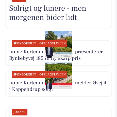
Solrigt og lunere - men
morgenen bider lidt
SPONSORERET
OPSLAGSTAVLEN
home Kerteminde-Munkebo præsenterer
Rynkebyvej 185 til ny skarp pris
SPONSORERET
OPSLAGSTAVLEN
home Kerteminde-Munkebo melder Øvej 4
i Kappendrup solgt
JOBNYT