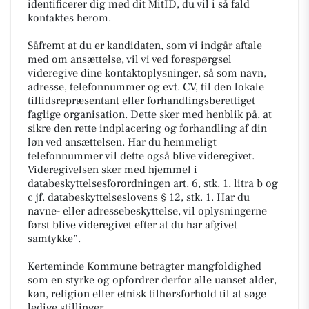
identificerer dig med dit MitID, du vil i så fald
kontaktes herom.
Såfremt at du er kandidaten, som vi indgår aftale
med om ansættelse, vil vi ved forespørgsel
videregive dine kontaktoplysninger, så som navn,
adresse, telefonnummer og evt. CV, til den lokale
tillidsrepræsentant eller forhandlingsberettiget
faglige organisation. Dette sker med henblik på, at
sikre den rette indplacering og forhandling af din
løn ved ansættelsen. Har du hemmeligt
telefonnummer vil dette også blive videregivet.
Videregivelsen sker med hjemmel i
databeskyttelsesforordningen art. 6, stk. 1, litra b og
c jf. databeskyttelseslovens § 12, stk. 1. Har du
navne- eller adressebeskyttelse, vil oplysningerne
først blive videregivet efter at du har afgivet
samtykke”.
Kerteminde Kommune betragter mangfoldighed
som en styrke og opfordrer derfor alle uanset alder,
køn, religion eller etnisk tilhørsforhold til at søge
ledige stillinger.