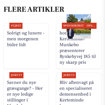
FLERE ARTIKLER
VEJRET
SPONSORERET
OPSLAGSTAVLEN
Solrigt og lunere -
home
men morgenen
Kerteminde-
bider lidt
Munkebo
præsenterer
Rynkebyvej 185 til
ny skarp pris
JOBNYT
JOBNYT
Savner du nye
Bliv aftenvagt på
græsgange? - Her
en specialiseret
er nye ledige
demensenhed i
stillinger i
Kerteminde