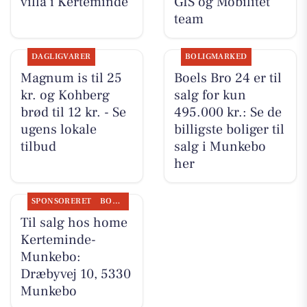
villa i Kerteminde
GIS og Mobilitet
team
DAGLIGVARER
BOLIGMARKED
Magnum is til 25
Boels Bro 24 er til
kr. og Kohberg
salg for kun
brød til 12 kr. - Se
495.000 kr.: Se de
ugens lokale
billigste boliger til
tilbud
salg i Munkebo
her
SPONSORERET
BOLIGMARKED
Til salg hos home
Kerteminde-
Munkebo:
Dræbyvej 10, 5330
Munkebo