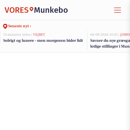
VORES
Munkebo
Seneste nyt ›
15 minutter siden |
VEJRET
06-08-2026 10:55 |
JOBN
Solrigt og lunere - men morgenen bider lidt
Savner du nye græsga
ledige stillinger i M