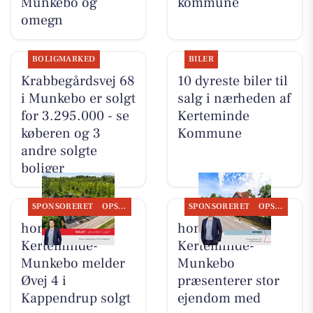
Munkebo og
kommune
omegn
BOLIGMARKED
BILER
Krabbegårdsvej 68
10 dyreste biler til
i Munkebo er solgt
salg i nærheden af
for 3.295.000 - se
Kerteminde
køberen og 3
Kommune
andre solgte
boliger
SPONSORERET
OPSLAGSTAVLEN
SPONSORERET
OPSLAGSTAVLEN
home
home
Kerteminde-
Kerteminde-
Munkebo melder
Munkebo
Øvej 4 i
præsenterer stor
Kappendrup solgt
ejendom med