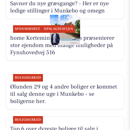
Savner du nye græsgange? - Her er nye
ledige stillinger i Munkebo og omegn
SPONSORERET
OPSLAGSTAVLEN
home Kerteminde-Munkebo præsenterer
stor ejendom med mange muligheder på
Fynshovedvej 516
BOLIGMARKED
Ølunden 29 og 4 andre boliger er kommet
til salg denne uge i Munkebo - se
boligerne her.
BOLIGMARKED
Top 6 over dyreste boliger til salg i