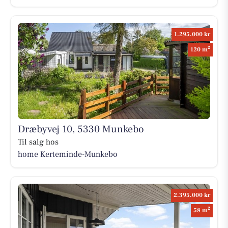
1.295.000 kr
2
120 m
Dræbyvej 10, 5330 Munkebo
Til salg hos
home Kerteminde-Munkebo
2.395.000 kr
2
58 m