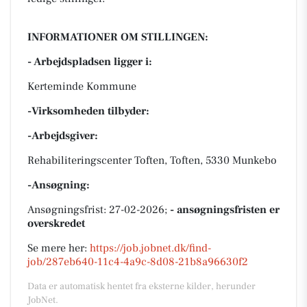
INFORMATIONER OM STILLINGEN:
- Arbejdspladsen ligger i:
Kerteminde Kommune
-Virksomheden tilbyder:
-Arbejdsgiver:
Rehabiliteringscenter Toften, Toften, 5330 Munkebo
-Ansøgning:
Ansøgningsfrist: 27-02-2026;
- ansøgningsfristen er
overskredet
Se mere her:
https://job.jobnet.dk/find-
job/287eb640-11c4-4a9c-8d08-21b8a96630f2
Data er automatisk hentet fra eksterne kilder, herunder
JobNet.