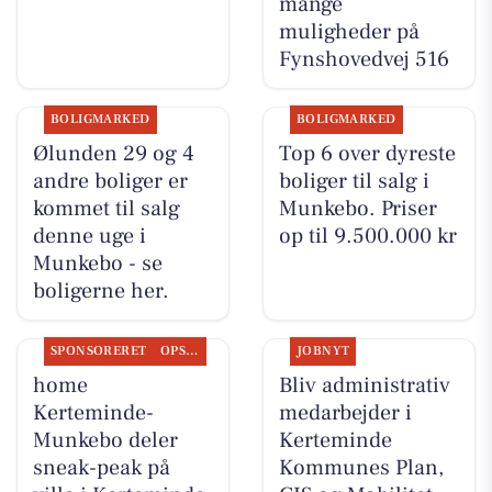
mange
muligheder på
Fynshovedvej 516
BOLIGMARKED
BOLIGMARKED
Ølunden 29 og 4
Top 6 over dyreste
andre boliger er
boliger til salg i
kommet til salg
Munkebo. Priser
denne uge i
op til 9.500.000 kr
Munkebo - se
boligerne her.
SPONSORERET
OPSLAGSTAVLEN
JOBNYT
home
Bliv administrativ
Kerteminde-
medarbejder i
Munkebo deler
Kerteminde
sneak-peak på
Kommunes Plan,