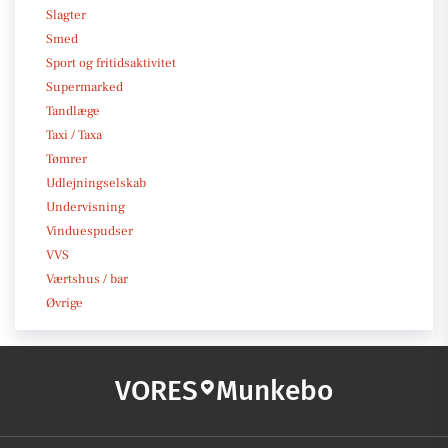
Slagter
Smed
Sport og fritidsaktivitet
Supermarked
Tandlæge
Taxi / Taxa
Tømrer
Udlejningselskab
Undervisning
Vinduespudser
VVS
Værtshus / bar
Øvrige
VORES
Munkebo